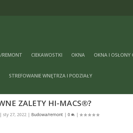
/REMONT
CIEKAWOSTKI
OKNA
OKNA I OSŁONY
A
STREFOWANIE WNĘTRZA I PODZIAŁY
ÓWNE ZALETY HI-MACS®?
|
sty 27, 2022
|
Budowa/remont
|
0
|