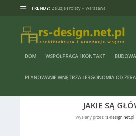
TRENDY:
Żaluzje i rolety – Warszawa
DOM
WSPÓŁPRACA I KONTAKT
BUDOWA
PLANOWANIE WNĘTRZA I ERGONOMIA OD ZER
JAKIE SĄ GŁ
Wysłany przez
rs-design.net.pl