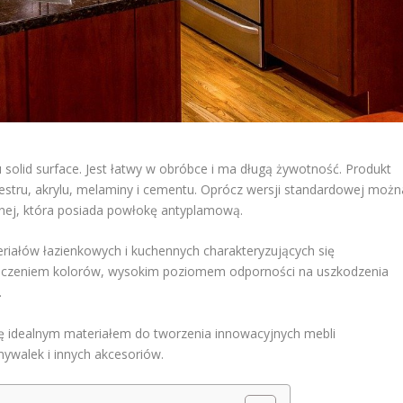
solid surface. Jest łatwy w obróbce i ma długą żywotność. Produkt
iestru, akrylu, melaminy i cementu. Oprócz wersji standardowej możn
cznej, która posiada powłokę antyplamową.
iałów łazienkowych i kuchennych charakteryzujących się
ączeniem kolorów, wysokim poziomem odporności na uszkodzenia
.
się idealnym materiałem do tworzenia innowacyjnych mebli
ywalek i innych akcesoriów.