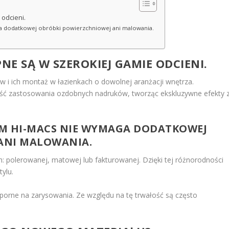
odcieni.
a dodatkowej obróbki powierzchniowej ani malowania.
E SĄ W SZEROKIEJ GAMIE ODCIENI.
w i ich montaż w łazienkach o dowolnej aranżacji wnętrza.
ość zastosowania ozdobnych nadruków, tworząc ekskluzywne efekty 
OM HI-MACS NIE WYMAGA DODATKOWEJ
ANI MALOWANIA.
: polerowanej, matowej lub fakturowanej. Dzięki tej różnorodności
ylu.
odporne na zarysowania. Ze względu na tę trwałość są często