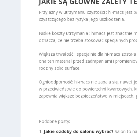
JAKIE SĄ GŁÓWNE ZALETY 
Przyjazny w utrzymaniu czystości : hi-macs jest
czyszczącego bez ryzyka jego uszkodzenia.
Niskie koszty utrzymania : himacs jest znacznie 
oznacza, że nie trzeba stosować specjalnych prod
Większa trwałość : specjalnie dla hi-macs został
ona ten materiał przed zadrapaniami i promieniow
rodziny solid surface.
Ognioodporność: hi-macs nie zapala się, nawet je
w przeciwieństwie do powierzchni kwarcowych, kt
zapewnia większe bezpieczeństwo w miejscach, gdz
Podobne posty:
Jakie ozdoby do salonu wybrać?
Salon to n