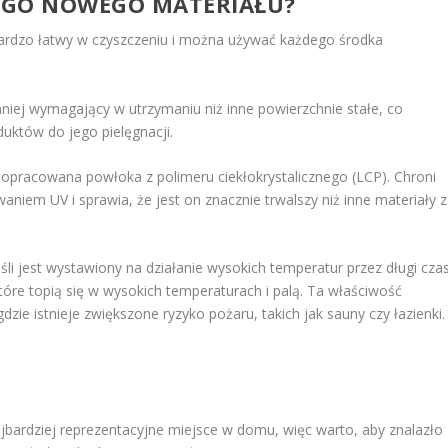
TEGO NOWEGO MATERIAŁU?
 bardzo łatwy w czyszczeniu i można używać każdego środka
mniej wymagający w utrzymaniu niż inne powierzchnie stałe, co
uktów do jego pielęgnacji.
a opracowana powłoka z polimeru ciekłokrystalicznego (LCP). Chroni
aniem UV i sprawia, że jest on znacznie trwalszy niż inne materiały z
śli jest wystawiony na działanie wysokich temperatur przez długi czas
óre topią się w wysokich temperaturach i palą. Ta właściwość
ie istnieje zwiększone ryzyko pożaru, takich jak sauny czy łazienki.
ajbardziej reprezentacyjne miejsce w domu, więc warto, aby znalazło