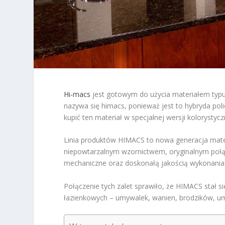
Hi-macs
jest gotowym do użycia materiałem typu 
nazywa się himacs, ponieważ jest to hybryda pol
kupić ten materiał w specjalnej wersji kolorysty
Linia produktów HIMACS to nowa generacja mater
niepowtarzalnym wzornictwem, oryginalnym poł
mechaniczne oraz doskonałą jakością wykonania
Połączenie tych zalet sprawiło, że HIMACS stał 
łazienkowych – umywalek, wanien, brodzików, um