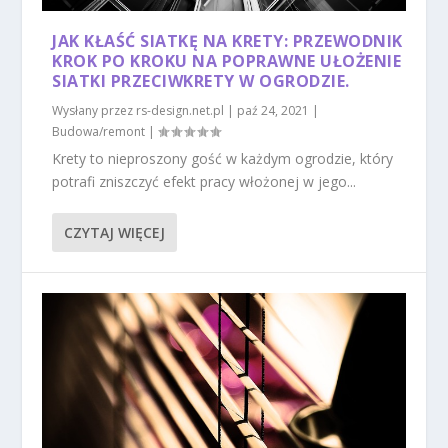
JAK KŁAŚĆ SIATKĘ NA KRETY: PRZEWODNIK
KROK PO KROKU NA POPRAWNE UŁOŻENIE
SIATKI PRZECIWKRETY W OGRODZIE.
Wysłany przez
rs-design.net.pl
|
paź 24, 2021
|
Budowa/remont
|
Krety to nieproszony gość w każdym ogrodzie, który
potrafi zniszczyć efekt pracy włożonej w jego...
CZYTAJ WIĘCEJ