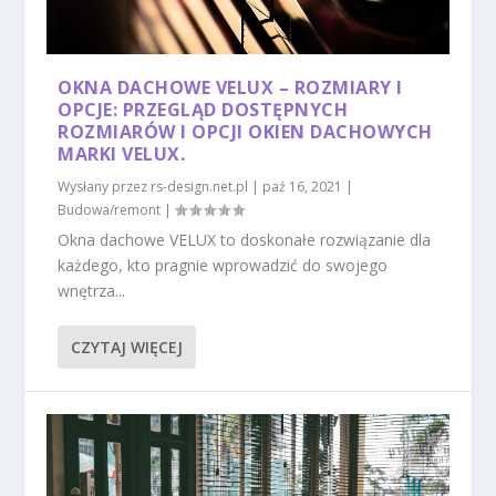
OKNA DACHOWE VELUX – ROZMIARY I
OPCJE: PRZEGLĄD DOSTĘPNYCH
ROZMIARÓW I OPCJI OKIEN DACHOWYCH
MARKI VELUX.
Wysłany przez
rs-design.net.pl
|
paź 16, 2021
|
Budowa/remont
|
Okna dachowe VELUX to doskonałe rozwiązanie dla
każdego, kto pragnie wprowadzić do swojego
wnętrza...
CZYTAJ WIĘCEJ