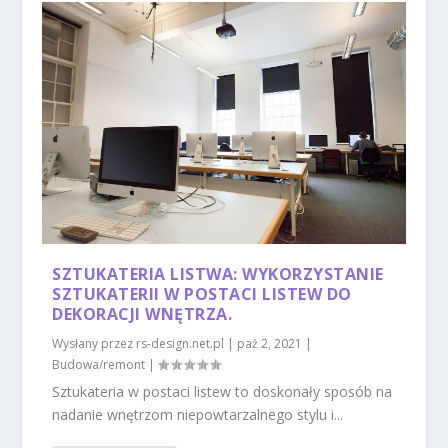
SZTUKATERIA LISTWA: WYKORZYSTANIE
SZTUKATERII W POSTACI LISTEW DO
DEKORACJI WNĘTRZA.
Wysłany przez
rs-design.net.pl
|
paź 2, 2021
|
Budowa/remont
|
Sztukateria w postaci listew to doskonały sposób na
nadanie wnętrzom niepowtarzalnego stylu i...