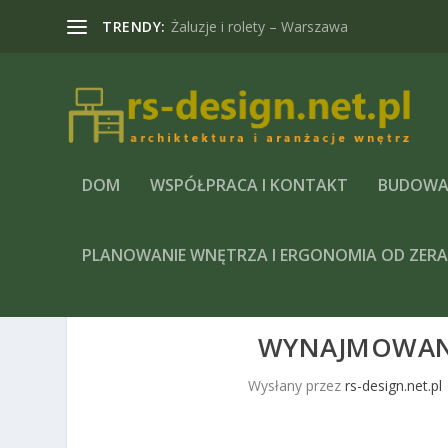
TRENDY:
Żaluzje i rolety – Warszawa
DOM
WSPÓŁPRACA I KONTAKT
BUDOWA
PLANOWANIE WNĘTRZA I ERGONOMIA OD ZER
WYNAJMOWANI
Wysłany przez
rs-design.net.pl