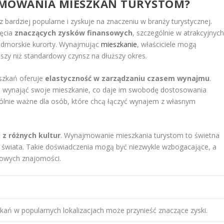
AJMOWANIA MIESZKAŃ TURYSTOM?
bardziej popularne i zyskuje na znaczeniu w branży turystycznej.
ięcia
znaczących zysków finansowych
, szczególnie w atrakcyjnyc
 nadmorskie kurorty. Wynajmując
mieszkanie
, właściciele mogą
zy niż standardowy czynsz na dłuższy okres.
szkań oferuje
elastyczność w zarządzaniu czasem wynajmu
.
go wynająć swoje mieszkanie, co daje im swobodę dostosowania
gólnie ważne dla osób, które chcą łączyć wynajem z własnym
 z różnych kultur
. Wynajmowanie mieszkania turystom to świetna
w świata. Takie doświadczenia mogą być niezwykle wzbogacające, a
dowych znajomości.
ań w popularnych lokalizacjach może przynieść znaczące zyski.