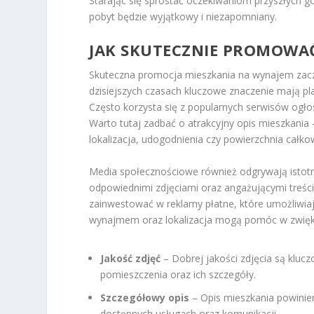
Starając się sprostać oczekiwaniom przyszłych g
pobyt będzie wyjątkowy i niezapomniany.
JAK SKUTECZNIE PROMOWA
Skuteczna promocja mieszkania na wynajem zacz
dzisiejszych czasach kluczowe znaczenie mają p
Często korzysta się z popularnych serwisów ogł
Warto tutaj zadbać o atrakcyjny opis mieszkania –
lokalizacja, udogodnienia czy powierzchnia całkow
Media społecznościowe również odgrywają istot
odpowiednimi zdjęciami oraz angażującymi treśc
zainwestować w reklamy płatne, które umożliwiaj
wynajmem oraz lokalizacja mogą pomóc w zwięk
Jakość zdjęć
– Dobrej jakości zdjęcia są klucz
pomieszczenia oraz ich szczegóły.
Szczegółowy opis
– Opis mieszkania powinien
dostępnych usługach oraz komunikacji.