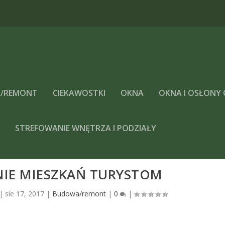
/REMONT
CIEKAWOSTKI
OKNA
OKNA I OSŁONY
A
STREFOWANIE WNĘTRZA I PODZIAŁY
E MIESZKAŃ TURYSTOM
|
sie 17, 2017
|
Budowa/remont
|
0
|