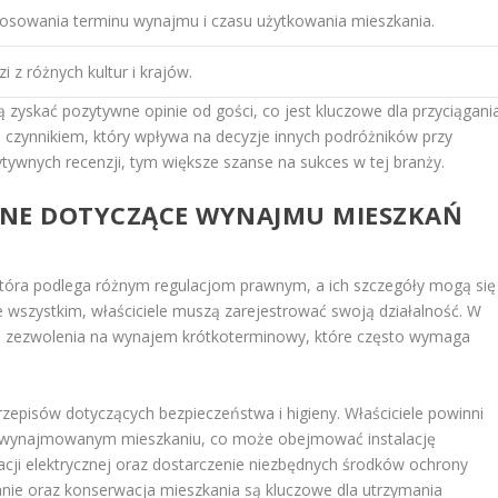
osowania terminu wynajmu i czasu użytkowania mieszkania.
 z różnych kultur i krajów.
yskać pozytywne opinie od gości, co jest kluczowe dla przyciągani
 czynnikiem, który wpływa na decyzje innych podróżników przy
ywnych recenzji, tym większe szanse na sukces w tej branży.
WNE DOTYCZĄCE WYNAJMU MIESZKAŃ
która podlega różnym regulacjom prawnym, a ich szczegóły mogą się
ede wszystkim, właściciele muszą zarejestrować swoją działalność. W
ie zezwolenia na wynajem krótkoterminowy, które często wymaga
episów dotyczących bezpieczeństwa i higieny. Właściciele powinni
 wynajmowanym mieszkaniu, co może obejmować instalację
cji elektrycznej oraz dostarczenie niezbędnych środków ochrony
nie oraz konserwacja mieszkania są kluczowe dla utrzymania