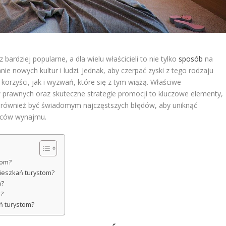
ardziej popularne, a dla wielu właścicieli to nie tylko
sposób
na
 nowych kultur i ludzi. Jednak, aby czerpać zyski z tego rodzaju
korzyści, jak i wyzwań, które się z tym wiążą. Właściwe
 prawnych oraz skuteczne strategie promocji to kluczowe elementy,
o również być świadomym najczęstszych błędów, aby uniknąć
woców wynajmu.
tom?
ieszkań turystom?
m?
m?
ń turystom?