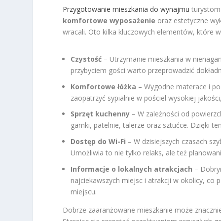
Przygotowanie mieszkania do wynajmu
turystom 
komfortowe wyposażenie
oraz estetyczne wyk
wracali. Oto kilka kluczowych elementów, które 
Czystość
– Utrzymanie mieszkania w nienagan
przybyciem gości warto przeprowadzić dokładne
Komfortowe łóżka
– Wygodne materace i podu
zaopatrzyć sypialnie w pościel wysokiej jakośc
Sprzęt kuchenny
– W zależności od powierzc
garnki, patelnie, talerze oraz sztućce. Dzięki
Dostęp do Wi-Fi
– W dzisiejszych czasach szyb
Umożliwia to nie tylko relaks, ale też planowan
Informacje o lokalnych atrakcjach
– Dobrym
najciekawszych miejsc i atrakcji w okolicy, 
miejscu.
Dobrze zaaranżowane mieszkanie może znacznie 