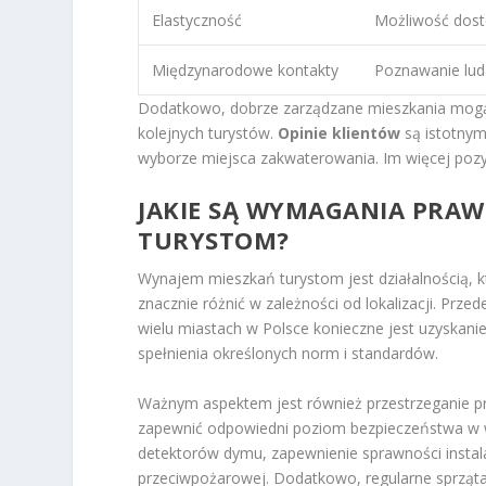
Elastyczność
Możliwość dost
Międzynarodowe kontakty
Poznawanie ludzi
Dodatkowo, dobrze zarządzane mieszkania mogą z
kolejnych turystów.
Opinie klientów
są istotnym
wyborze miejsca zakwaterowania. Im więcej pozyt
JAKIE SĄ WYMAGANIA PRA
TURYSTOM?
Wynajem mieszkań turystom jest działalnością, 
znacznie różnić w zależności od lokalizacji. Prz
wielu miastach w Polsce konieczne jest uzyskan
spełnienia określonych norm i standardów.
Ważnym aspektem jest również przestrzeganie prz
zapewnić odpowiedni poziom bezpieczeństwa w
detektorów dymu, zapewnienie sprawności instala
przeciwpożarowej. Dodatkowo, regularne sprząta