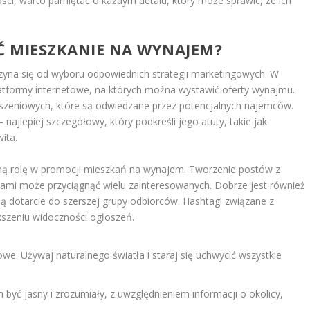
ości, warto pamiętać o każdym detalu, który może sprawić, że ich
Ć MIESZKANIE NA WYNAJEM?
yna się od wyboru odpowiednich strategii marketingowych. W
latformy internetowe, na których można wystawić oferty wynajmu.
oszeniowych, które są odwiedzane przez potencjalnych najemców.
 najlepiej szczegółowy, który podkreśli jego atuty, takie jak
ita.
ną rolę w promocji mieszkań na wynajem. Tworzenie postów z
iami może przyciągnąć wielu zainteresowanych. Dobrze jest również
ą dotarcie do szerszej grupy odbiorców. Hashtagi związane z
szeniu widoczności ogłoszeń.
owe. Używaj naturalnego światła i staraj się uchwycić wszystkie
 być jasny i zrozumiały, z uwzględnieniem informacji o okolicy,