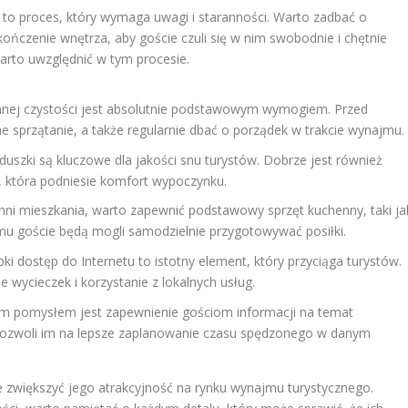
to proces, który wymaga uwagi i staranności. Warto zadbać o
ończenie wnętrza, aby goście czuli się w nim swobodnie i chętnie
warto uwzględnić w tym procesie.
nej czystości jest absolutnie podstawowym wymogiem. Przed
 sprzątanie, a także regularnie dbać o porządek w trakcie wynajmu.
szki są kluczowe dla jakości snu turystów. Dobrze jest również
i, która podniesie komfort wypoczynku.
hni mieszkania, warto zapewnić podstawowy sprzęt kuchenny, taki ja
 temu goście będą mogli samodzielnie przygotowywać posiłki.
ki dostęp do Internetu to istotny element, który przyciąga turystów.
ie wycieczek i korzystanie z lokalnych usług.
 pomysłem jest zapewnienie gościom informacji na temat
co pozwoli im na lepsze zaplanowanie czasu spędzonego w danym
zwiększyć jego atrakcyjność na rynku wynajmu turystycznego.