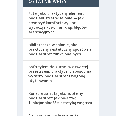
OSTATNIE WPISY
Fotel jako praktyczny element
e
podziału stref w salonie — jak
stworzyć komfortowy kącik
wypoczynkowy i uniknąć błędów
aranżacyjnych
Biblioteczka w salonie jako
praktyczny i estetyczny sposób na
podział stref funkcjonalnych
Sofa tyłem do kuchni w otwartej
przestrzeni: praktyczny sposób na
wyraźny podział stref i wygodę
użytkowania
Konsola za sofą jako subtelny
podział stref: jak połączyć
funkcjonalność z estetyką wnętrza
Najczęstsze błędy w aranżacji