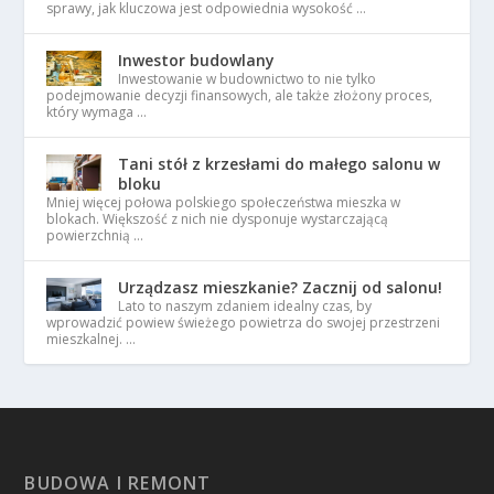
sprawy, jak kluczowa jest odpowiednia wysokość …
Inwestor budowlany
Inwestowanie w budownictwo to nie tylko
podejmowanie decyzji finansowych, ale także złożony proces,
który wymaga …
Tani stół z krzesłami do małego salonu w
bloku
Mniej więcej połowa polskiego społeczeństwa mieszka w
blokach. Większość z nich nie dysponuje wystarczającą
powierzchnią …
Urządzasz mieszkanie? Zacznij od salonu!
Lato to naszym zdaniem idealny czas, by
wprowadzić powiew świeżego powietrza do swojej przestrzeni
mieszkalnej. …
BUDOWA I REMONT