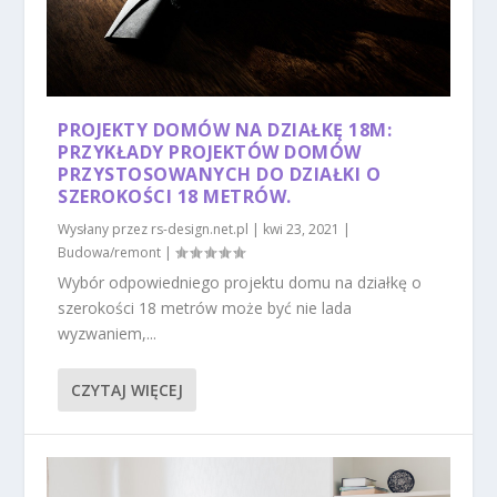
PROJEKTY DOMÓW NA DZIAŁKĘ 18M:
PRZYKŁADY PROJEKTÓW DOMÓW
PRZYSTOSOWANYCH DO DZIAŁKI O
SZEROKOŚCI 18 METRÓW.
Wysłany przez
rs-design.net.pl
|
kwi 23, 2021
|
Budowa/remont
|
Wybór odpowiedniego projektu domu na działkę o
szerokości 18 metrów może być nie lada
wyzwaniem,...
CZYTAJ WIĘCEJ