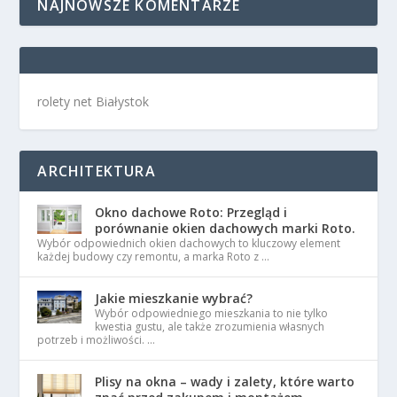
NAJNOWSZE KOMENTARZE
rolety net Białystok
ARCHITEKTURA
Okno dachowe Roto: Przegląd i
porównanie okien dachowych marki Roto.
Wybór odpowiednich okien dachowych to kluczowy element
każdej budowy czy remontu, a marka Roto z …
Jakie mieszkanie wybrać?
Wybór odpowiedniego mieszkania to nie tylko
kwestia gustu, ale także zrozumienia własnych
potrzeb i możliwości. …
Plisy na okna – wady i zalety, które warto