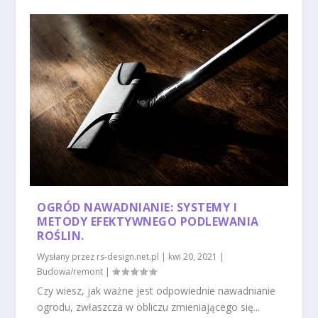
OGRÓD NAWADNIANIE: SYSTEMY I
METODY EFEKTYWNEGO PODLEWANIA
ROŚLIN.
Wysłany przez
rs-design.net.pl
|
kwi 20, 2021
|
Budowa/remont
|
Czy wiesz, jak ważne jest odpowiednie nawadnianie
ogrodu, zwłaszcza w obliczu zmieniającego się...