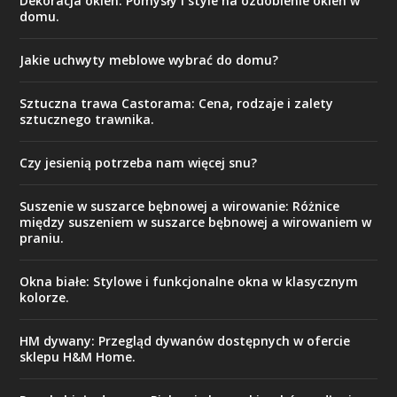
Dekoracja okien: Pomysły i style na ozdobienie okien w
domu.
Jakie uchwyty meblowe wybrać do domu?
Sztuczna trawa Castorama: Cena, rodzaje i zalety
sztucznego trawnika.
Czy jesienią potrzeba nam więcej snu?
Suszenie w suszarce bębnowej a wirowanie: Różnice
między suszeniem w suszarce bębnowej a wirowaniem w
praniu.
Okna białe: Stylowe i funkcjonalne okna w klasycznym
kolorze.
HM dywany: Przegląd dywanów dostępnych w ofercie
sklepu H&M Home.