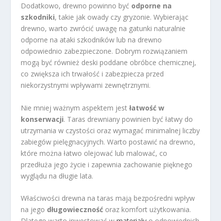
Dodatkowo, drewno powinno być
odporne na
szkodniki
, takie jak owady czy gryzonie. Wybierając
drewno, warto zwrócić uwagę na gatunki naturalnie
odporne na ataki szkodników lub na drewno
odpowiednio zabezpieczone. Dobrym rozwiązaniem
mogą być również deski poddane obróbce chemicznej,
co zwiększa ich trwałość i zabezpiecza przed
niekorzystnymi wpływami zewnętrznymi.
Nie mniej ważnym aspektem jest
łatwość w
konserwacji
. Taras drewniany powinien być łatwy do
utrzymania w czystości oraz wymagać minimalnej liczby
zabiegów pielęgnacyjnych. Warto postawić na drewno,
które można łatwo olejować lub malować, co
przedłuża jego życie i zapewnia zachowanie pięknego
wyglądu na długie lata.
Właściwości drewna na taras mają bezpośredni wpływ
na jego
długowieczność
oraz komfort użytkowania.
Dlatego warto inwestować w
materiały
o odpowiednich