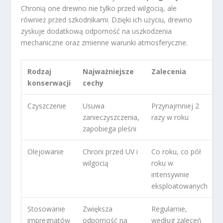
Chronią one drewno nie tylko przed wilgocią, ale
również przed szkodnikami. Dzięki ich użyciu, drewno
zyskuje dodatkową odporność na uszkodzenia
mechaniczne oraz zmienne warunki atmosferyczne.
Rodzaj
Najważniejsze
Zalecenia
konserwacji
cechy
Czyszczenie
Usuwa
Przynajmniej 2
zanieczyszczenia,
razy w roku
zapobiega pleśni
Olejowanie
Chroni przed UV i
Co roku, co pół
wilgocią
roku w
intensywnie
eksploatowanych
Stosowanie
Zwiększa
Regularnie,
impregnatów
odporność na
według zaleceń