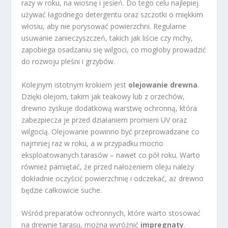
razy w roku, na wiosnę i jesień. Do tego celu najlepiej
używać łagodnego detergentu oraz szczotki o miękkim
włosiu, aby nie porysować powierzchni. Regularne
usuwanie zanieczyszczeń, takich jak liście czy mchy,
zapobiega osadzaniu się wilgoci, co mogłoby prowadzić
do rozwoju pleśni i grzybów.
Kolejnym istotnym krokiem jest
olejowanie drewna
.
Dzięki olejom, takim jak teakowy lub z orzechów,
drewno zyskuje dodatkową warstwę ochronną, która
zabezpiecza je przed działaniem promieni UV oraz
wilgocią. Olejowanie powinno być przeprowadzane co
najmniej raz w roku, a w przypadku mocno
eksploatowanych tarasów – nawet co pół roku. Warto
również pamiętać, że przed nałożeniem oleju należy
dokładnie oczyścić powierzchnię i odczekać, aż drewno
będzie całkowicie suche.
Wśród preparatów ochronnych, które warto stosować
na drewnie tarasu, można wyróżnić
impregnaty
.