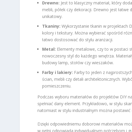
Drewno:
Jest to klasyczny materiał, który dod
mebli, półek czy dekoracji. Drewno jest łatwe d
unikatowy.
Tkaniny:
Wykorzystanie tkanin w projektach DI
kolory i tekstury. Można wybierać spośród różn
łatwo dostosować do stylu aranżacji.
Metal:
Elementy metalowe, czy to w postaci s
nowoczesny styl do każdego wnętrza. Materiał
budowy lamp, stołów czy wieszaków.
Farby i lakiery:
Farby to jeden z najprostszy
ścian, mebli czy detali architektonicznych. 
pomieszczeniu.
Podczas wyboru materiałów do projektów DIY na
spełniać dany element. Przykładowo, w stylu sk
natomiast w stylu industrialnym można postawić 
Dzięki odpowiedniemu doborowi materiałów można 
w pełni odpowiada indywidualnym potrzebom i gu