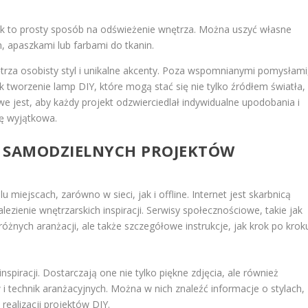
k to prosty sposób na odświeżenie wnętrza. Można uszyć własne
 apaszkami lub farbami do tkanin.
za osobisty styl i unikalne akcenty. Poza wspomnianymi pomysłami
k tworzenie lamp DIY, które mogą stać się nie tylko źródłem światła,
 jest, aby każdy projekt odzwierciedlał indywidualne upodobania i
dę wyjątkowa.
DO SAMODZIELNYCH PROJEKTÓW
miejscach, zarówno w sieci, jak i offline. Internet jest skarbnicą
ezienie wnętrzarskich inspiracji. Serwisy społecznościowe, takie jak
 różnych aranżacji, ale także szczegółowe instrukcje, jak krok po krok
nspiracji. Dostarczają one nie tylko piękne zdjęcia, ale również
i technik aranżacyjnych. Można w nich znaleźć informacje o stylach,
realizacji projektów DIY.