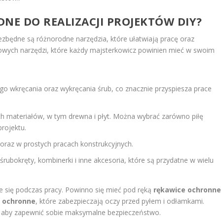
DNE DO REALIZACJI PROJEKTÓW DIY?
iezbędne są różnorodne narzędzia, które ułatwiają pracę oraz
owych narzędzi, które każdy majsterkowicz powinien mieć w swoim
ego wkręcania oraz wykręcania śrub, co znacznie przyspiesza prace
ch materiałów, w tym drewna i płyt. Można wybrać zarówno piłę
projektu.
 oraz w prostych pracach konstrukcyjnych.
śrubokręty, kombinerki i inne akcesoria, które są przydatne w wielu
ie się podczas pracy. Powinno się mieć pod ręką
rękawice ochronn
y ochronne
, które zabezpieczają oczy przed pyłem i odłamkami.
, aby zapewnić sobie maksymalne bezpieczeństwo.