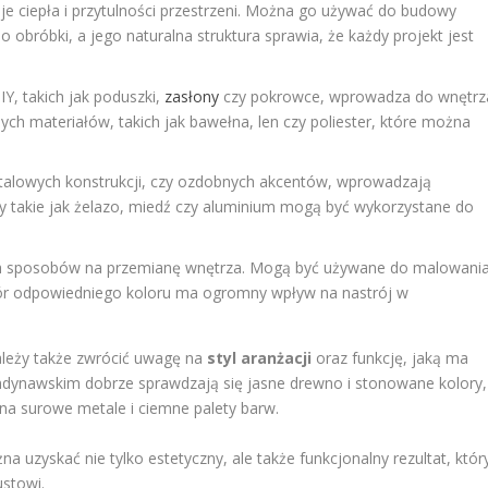
aje ciepła i przytulności przestrzeni. Można go używać do budowy
o obróbki, a jego naturalna struktura sprawia, że każdy projekt jest
Y, takich jak poduszki,
zasłony
czy pokrowce, wprowadza do wnętrz
ych materiałów, takich jak bawełna, len czy poliester, które można
talowych konstrukcji, czy ozdobnych akcentów, wprowadzają
y takie jak żelazo, miedź czy aluminium mogą być wykorzystane do
ch sposobów na przemianę wnętrza. Mogą być używane do malowani
Wybór odpowiedniego koloru ma ogromny wpływ na nastrój w
leży także zwrócić uwagę na
styl aranżacji
oraz funkcję, jaką ma
andynawskim dobrze sprawdzają się jasne drewno i stonowane kolory,
na surowe metale i ciemne palety barw.
uzyskać nie tylko estetyczny, ale także funkcjonalny rezultat, któr
stowi.