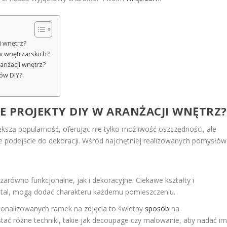
i wnętrz?
w wnętrzarskich?
ranżacji wnętrz?
tów DIY?
ZE PROJEKTY DIY W ARANŻACJI WNĘTRZ?
ększą popularność, oferując nie tylko możliwość oszczędności, ale
e podejście do dekoracji. Wśród najchętniej realizowanych pomysłów
zarówno funkcjonalne, jak i dekoracyjne. Ciekawe kształty i
etal, mogą dodać charakteru każdemu pomieszczeniu.
rsonalizowanych ramek na zdjęcia to świetny
sposób
na
ć różne techniki, takie jak decoupage czy malowanie, aby nadać i