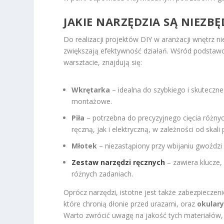
JAKIE NARZĘDZIA SĄ NIEZBĘ
Do realizacji projektów DIY w aranżacji wnętrz n
zwiększają efektywność działań. Wśród podstaw
warsztacie, znajdują się:
Wkrętarka
– idealna do szybkiego i skuteczn
montażowe.
Piła
– potrzebna do precyzyjnego cięcia różny
ręczną, jak i elektryczną, w zależności od skali 
Młotek
– niezastąpiony przy wbijaniu gwoździ
Zestaw narzędzi ręcznych
– zawiera klucze, 
różnych zadaniach.
Oprócz narzędzi, istotne jest także zabezpieczen
które chronią dłonie przed urazami, oraz
okular
Warto zwrócić uwagę na jakość tych materiałów