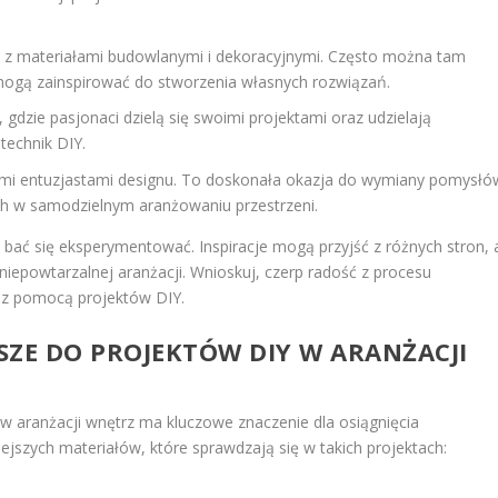
h z materiałami budowlanymi i dekoracyjnymi. Często można tam
mogą zainspirować do stworzenia własnych rozwiązań.
 gdzie pasjonaci dzielą się swoimi projektami oraz udzielają
technik DIY.
nnymi entuzjastami designu. To doskonała okazja do wymiany pomysłó
ch w samodzielnym aranżowaniu przestrzeni.
ie bać się eksperymentować. Inspiracje mogą przyjść z różnych stron, 
epowtarzalnej aranżacji. Wnioskuj, czerp radość z procesu
 z pomocą projektów DIY.
PSZE DO PROJEKTÓW DIY W ARANŻACJI
w aranżacji wnętrz ma kluczowe znaczenie dla osiągnięcia
ejszych materiałów, które sprawdzają się w takich projektach: