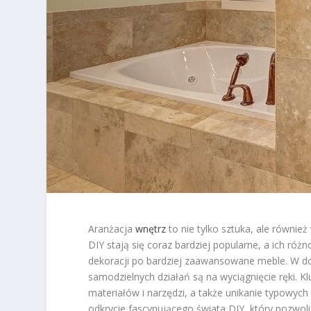
Aranżacja
wnętrz
to nie tylko sztuka, ale równie
DIY stają się coraz bardziej popularne, a ich ró
dekoracji po bardziej zaawansowane meble. W do
samodzielnych działań są na wyciągnięcie ręki. K
materiałów i narzędzi, a także unikanie typowyc
odkrycie fascynującego świata DIY, który pozwo