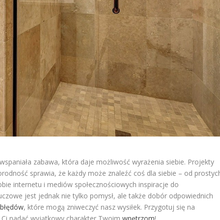
ż wspaniała zabawa, która daje możliwość wyrażenia siebie. Projekty
żnorodność sprawia, że każdy może znaleźć coś dla siebie – od prostyc
bie internetu i mediów społecznościowych inspiracje do
luczowe jest jednak nie tylko pomysł, ale także dobór odpowiednich
h
błędów
, które mogą zniweczyć nasz wysiłek. Przygotuj się na
li Ci nadać wyjątkowy charakter Twoim
wnętrzom
!