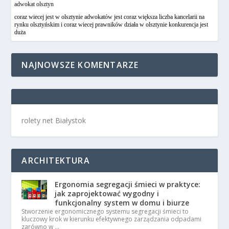
adwokat olsztyn
coraz wiecej jest w olsztynie adwokatów jest coraz większa liczba kancelarii na
rynku olsztyńskim i coraz wiecej prawników działa w olsztynie konkurencja jest
duża
NAJNOWSZE KOMENTARZE
rolety net Białystok
ARCHITEKTURA
Ergonomia segregacji śmieci w praktyce:
jak zaprojektować wygodny i
funkcjonalny system w domu i biurze
Stworzenie ergonomicznego systemu segregacji śmieci to
kluczowy krok w kierunku efektywnego zarządzania odpadami
zarówno w …