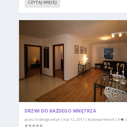
CZYTAJ WIĘCEJ
DRZWI DO KAŻDEGO WNĘTRZA
przez
rs-design.net.pl
|
mar 12, 2017
|
Budowa/remont
|
0