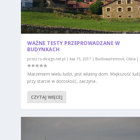
WAŻNE TESTY PRZEPROWADZANE W
BUDYNKACH
przez
rs-design.net.pl
|
kwi 15, 2017
|
Budowa/remont
,
Okna
|
Marzeniem wielu ludzi, jest własny dom. Większość ludz
przy starcie w dorosłość, zaczyna...
CZYTAJ WIĘCEJ