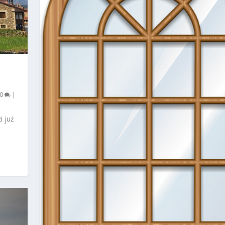
0
|
i już