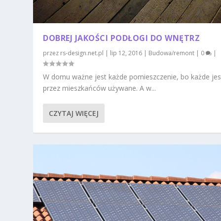
DOBREJ JAKOŚCI PODŁOGI DO WNĘTRZ
przez
rs-design.net.pl
|
lip 12, 2016
|
Budowa/remont
|
0
|
W domu ważne jest każde pomieszczenie, bo każde jes
przez mieszkańców używane. A w...
CZYTAJ WIĘCEJ