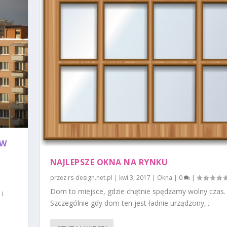
 W
NAJLEPSZE OKNA NA RYNKU
|
przez
rs-design.net.pl
|
kwi 3, 2017
|
Okna
|
0
|
Dom to miejsce, gdzie chętnie spędzamy wolny czas.
 i
Szczególnie gdy dom ten jest ładnie urządzony,...