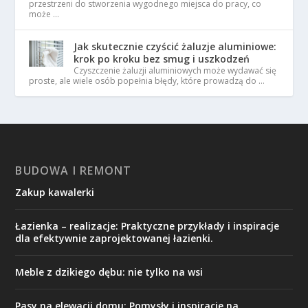
przestrzeni do stworzenia wygodnego miejsca do pracy, co
może …
Jak skutecznie czyścić żaluzje aluminiowe:
krok po kroku bez smug i uszkodzeń
Czyszczenie żaluzji aluminiowych może wydawać się
proste, ale wiele osób popełnia błędy, które prowadzą do …
BUDOWA I REMONT
Zakup kawalerki
Łazienka – realizacje: Praktyczne przykłady i inspiracje
dla efektywnie zaprojektowanej łazienki.
Meble z dzikiego dębu: nie tylko na wsi
Pasy na elewacji domu: Pomysły i inspiracje na