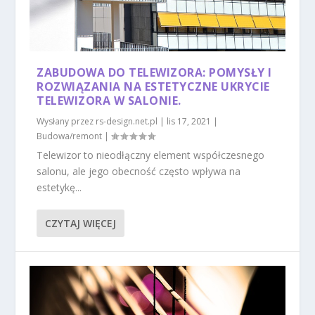
ZABUDOWA DO TELEWIZORA: POMYSŁY I
ROZWIĄZANIA NA ESTETYCZNE UKRYCIE
TELEWIZORA W SALONIE.
Wysłany przez
rs-design.net.pl
|
lis 17, 2021
|
Budowa/remont
|
Telewizor to nieodłączny element współczesnego
salonu, ale jego obecność często wpływa na
estetykę...
CZYTAJ WIĘCEJ