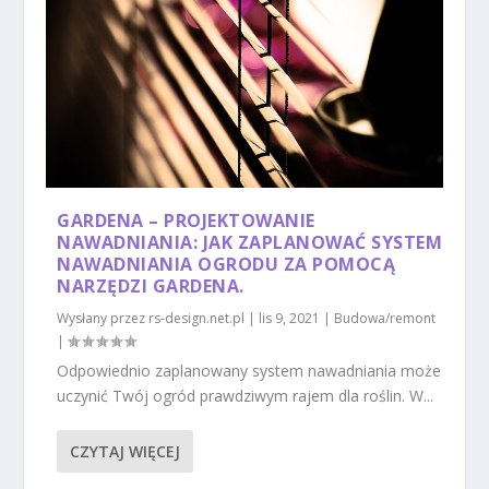
GARDENA – PROJEKTOWANIE
NAWADNIANIA: JAK ZAPLANOWAĆ SYSTEM
NAWADNIANIA OGRODU ZA POMOCĄ
NARZĘDZI GARDENA.
Wysłany przez
rs-design.net.pl
|
lis 9, 2021
|
Budowa/remont
|
Odpowiednio zaplanowany system nawadniania może
uczynić Twój ogród prawdziwym rajem dla roślin. W...
CZYTAJ WIĘCEJ