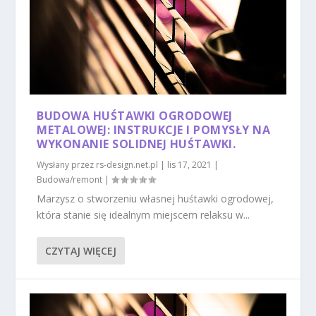
BUDOWA HUŚTAWKI OGRODOWEJ
METALOWEJ: INSTRUKCJE I POMYSŁY NA
WYKONANIE SOLIDNEJ HUŚTAWKI.
Wysłany przez
rs-design.net.pl
|
lis 17, 2021
|
Budowa/remont
|
Marzysz o stworzeniu własnej huśtawki ogrodowej,
która stanie się idealnym miejscem relaksu w...
CZYTAJ WIĘCEJ