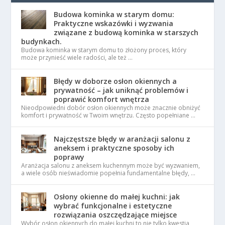
Budowa kominka w starym domu:
Praktyczne wskazówki i wyzwania
związane z budową kominka w starszych
budynkach.
Budowa kominka w starym domu to złożony proces, który
może przynieść wiele radości, ale też …
Błędy w doborze osłon okiennych a
prywatność – jak uniknąć problemów i
poprawić komfort wnętrza
Nieodpowiedni dobór osłon okiennych może znacznie obniżyć
komfort i prywatność w Twoim wnętrzu. Często popełniane …
Najczęstsze błędy w aranżacji salonu z
aneksem i praktyczne sposoby ich
poprawy
Aranżacja salonu z aneksem kuchennym może być wyzwaniem,
a wiele osób nieświadomie popełnia fundamentalne błędy, …
Osłony okienne do małej kuchni: jak
wybrać funkcjonalne i estetyczne
rozwiązania oszczędzające miejsce
Wybór osłon okiennych do małej kuchni to nie tylko kwestia