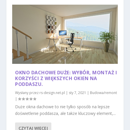
OKNO DACHOWE DUŻE: WYBÓR, MONTAŻ I
KORZYŚCI Z WIĘKSZYCH OKIEN NA
PODDASZU.
Wysłany przez
rs-design.net.pl
|
sty 7, 2021
|
Budowa/remont
|
Duże okna dachowe to nie tylko sposób na lepsze
doświetlenie poddasza, ale także kluczowy element,...
CZYTAJ WIĘCEJ