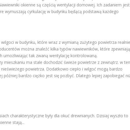
 Nawiewniki okienne są częścią wentylacji domowej. Ich zadaniem jest
óre wymuszają cyrkulację w budynku będącą podstawą każdego
wilgoci w budynku, które wraz z wymianą zużytego powietrza realni
roducentów można znaleźć kilka typów nawiewników, które zpewniaj
h umożliwiając tak zwaną wentylację kontrolowaną.
czy mieszkaniu ma stale dochodzić świeże powietrze z zewnątrz. w te
ie nieświeżego powietrza. Dodatkowo ciepło i wilgoć mogą bardzo
 później bardzo ciężko jest się pozbyć. Dlatego lepiej zapobiegać ni
ach charakterystyczne były dla okuć drewnianych. Dzisiaj wyszło to
enne stają...