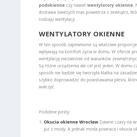
podokienne
czy nawet
wentylatory okienne
.
dostawa świeżych mas powietrza z zewnątrz, kt
rodzaju wentylacji.
WENTYLATORY OKIENNE
W ten sposób zapewnione są właściwe proporcje 
wpływają na komfort życia w domu. W ofercie p
wentylację niezależnie od warunków zewnętrznyc
Są różne urządzenia ale cel jest jeden. W domu 
sposób nie będzie się tworzyła klatka na zasadz
szybko doprowadzić do powstawania pleśni, której
walczyć.
Podobne posty:
Okucia okienne Wrocław
Dawne czasy na wsi
już z mody. A jednak moda powraca i okucia oki