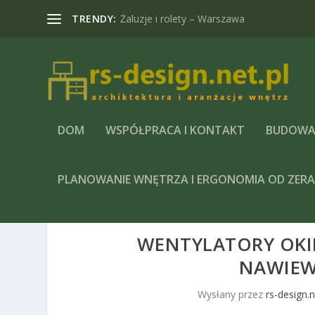
TRENDY:
Żaluzje i rolety – Warszawa
DOM
WSPÓŁPRACA I KONTAKT
BUDOWA
PLANOWANIE WNĘTRZA I ERGONOMIA OD ZER
WENTYLATORY OKI
NAWIEW
Wysłany przez
rs-design.n