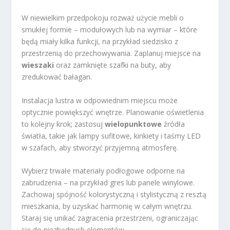
W niewielkim przedpokoju rozważ użycie mebli o
smukłej formie – modułowych lub na wymiar – które
będą miały kilka funkcji, na przykład siedzisko z
przestrzenią do przechowywania. Zaplanuj miejsce na
wieszaki
oraz zamknięte szafki na buty, aby
zredukować bałagan.
Instalacja lustra w odpowiednim miejscu może
optycznie powiększyć wnętrze. Planowanie oświetlenia
to kolejny krok; zastosuj
wielopunktowe
źródła
światła, takie jak lampy sufitowe, kinkiety i taśmy LED
w szafach, aby stworzyć przyjemną atmosferę.
Wybierz trwałe materiały podłogowe odporne na
zabrudzenia – na przykład gres lub panele winylowe.
Zachowaj spójność kolorystyczną i stylistyczną z resztą
mieszkania, by uzyskać harmonię w całym wnętrzu.
Staraj się unikać zagracenia przestrzeni, ograniczając
się do niezbędnych elementów.