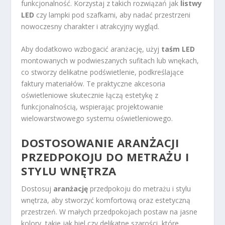
funkcjonalność. Korzystaj z takich rozwiązań jak
listwy
LED
czy lampki pod szafkami, aby nadać przestrzeni
nowoczesny charakter i atrakcyjny wygląd.
Aby dodatkowo wzbogacić aranżację, użyj
taśm LED
montowanych w podwieszanych sufitach lub wnękach,
co stworzy delikatne podświetlenie, podkreślające
faktury materiałów. Te praktyczne akcesoria
oświetleniowe skutecznie łączą estetykę z
funkcjonalnością, wspierając projektowanie
wielowarstwowego systemu oświetleniowego.
DOSTOSOWANIE ARANŻACJI
PRZEDPOKOJU DO METRAŻU I
STYLU WNĘTRZA
Dostosuj
aranżację
przedpokoju do metrażu i stylu
wnętrza, aby stworzyć komfortową oraz estetyczną
przestrzeń. W małych przedpokojach postaw na jasne
kolory, takie jak biel czy delikatne szarości, które