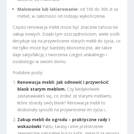
Malowanie lub lakierowanie:
od 100 do 300 zł za
mebel, w zależności od rodzaju wykończenia.
Często renowacja mebli może być znacznie tańsza niż
zakup nowych. Dzięki tym oszczędnościom, wiele osób
decyduje się na przywrócenie starych mebli do życia, co
nie tylko może być bardziej ekonomiczne, ale także
daje satysfakcję z tworzenia czegoś unikalnego i
osobistego w swoim domu.
Podobne posty:
Renowacja mebli: Jak odnowić i przywrócić
blask starym meblom.
Czy kiedykolwiek
zastanawiałeś się, co zrobić ze starymi meblami,
które straciły swój blask? Renowacja mebli to
doskonały sposób na przywrócenie im życia i...
Zakup mebli do ogrodu – praktyczne rady i
wskazówki
Patio, tarasy i inne przestrzenie
zewnętrzne naturalnie kuszą ludzi, zwłaszcza wiosną,