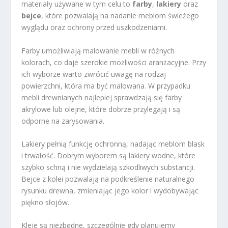
materiały używane w tym celu to
farby
,
lakiery
oraz
bejce
, które pozwalają na nadanie meblom świeżego
wyglądu oraz ochrony przed uszkodzeniami.
Farby umożliwiają malowanie mebli w różnych
kolorach, co daje szerokie możliwości aranżacyjne. Przy
ich wyborze warto zwrócić uwagę na rodzaj
powierzchni, która ma być malowana. W przypadku
mebli drewnianych najlepiej sprawdzają się farby
akrylowe lub olejne, które dobrze przylegają i są
odporne na zarysowania.
Lakiery pełnią funkcję ochronną, nadając meblom blask
i trwałość. Dobrym wyborem są lakiery wodne, które
szybko schną i nie wydzielają szkodliwych substancji.
Bejce z kolei pozwalają na podkreślenie naturalnego
rysunku drewna, zmieniając jego kolor i wydobywając
piękno słojów.
Kleje są niezbędne, szczególnie gdy planujemy