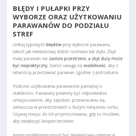
BŁĘDY I PUŁAPKI PRZY
WYBORZE ORAZ UŻYTKOWANIU
PARAWANÓW
DO PODZIAŁU
STREF
Unikaj typowych
błędów
przy wyborze parawanu,
takich jak niewłaściwy dobór rozmiaru lub stylu. Zbyt
mały parawan nie
zasłoni przestrzeni, a zbyt duży może
być niepraktyczny
. Zwróć uwagę na
mobilność
, aby z
łatwością przestawiać parawan zgodnie z potrzebami.
Podczas użytkowania parawanów pamiętaj o
stabilności. Parawany powinny być odpowiednio
umiejscowione, aby zapobiec przewracaniu się,
zwłaszcza w przestrzeniach o dużym natężeniu ruchu.
Używaj miejsc do ich przymocowania, gdy to możliwe,
aby zwiększyć bezpieczeństwo.
Innym problemem może być niewłaściwa orientacja