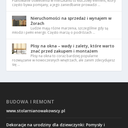
Planowanie oświetlenia w mieszkaniu to kluczowy element, który
często bywa pomijany, a jego zaniedbanie prowadzi …
Nieruchomości na sprzedaż i wynajem w
Żorach
Ludzie mają różne marzenia, szczególnie gdy są
młodzi i pełni energii. Często marzą o podróżach …
Plisy na okna – wady i zalety, które warto
znać przed zakupem i montażem
Plisy na okna to coraz bardziej popularne
rozwiązanie w nowoczesnych wnętrzach, ale zanim zdecydujesz
się …
BUDOWA I REMONT
www.stolarnianowakowscy.pl
Dekoracje na urodziny dla dziewczynki: Pomysły i