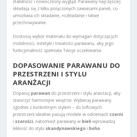
stabilność i nowoczesny wygląd. Parawany najczęściej
składają się z kilku połączonych zawiasami paneli, co
umożliwia ich składanie, rozkładanie i łatwe
przechowywanie.
Dostosuj wybór materiału do wymagań dotyczących
mobilności, estetyki i trwałości parawanu, aby jego
funkcjonalność spełniała Twoje oczekiwania.
DOPASOWANIE PARAWANU DO
PRZESTRZENI I STYLU
ARANŻACJI
Dopasuj
parawan
do przestrzeni i stylu aranżacji, aby
stworzyć harmonijne wnętrze. Wybieraj parawany
zgodnie z konkretnym stylem – do loftowych
przestrzeni idealnie pasują modele w odcieniach
czerni
i
szarości
, natomiast parawany w
bieli
wprowadzą
lekkość do stylu
skandynawskiego
i
boho
.