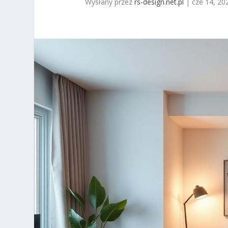
Wysłany przez
rs-design.net.pl
|
cze 14, 20