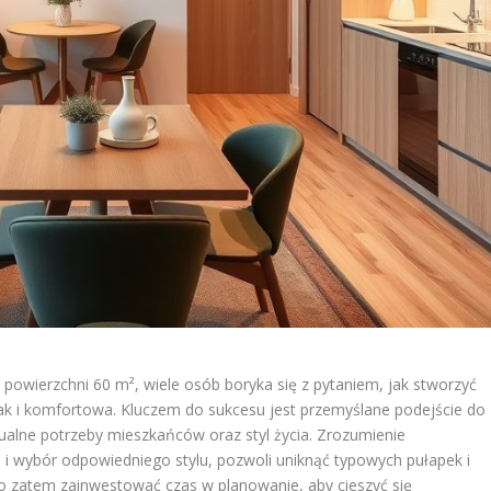
owierzchni 60 m², wiele osób boryka się z pytaniem, jak stworzyć
jak i komfortowa. Kluczem do sukcesu jest przemyślane podejście do
ualne potrzeby mieszkańców oraz styl życia. Zrozumienie
 i wybór odpowiedniego stylu, pozwoli uniknąć typowych pułapek i
o zatem zainwestować czas w planowanie, aby cieszyć się