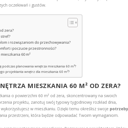
szych oczekiwań i gustów.
od zera?
stref?
eblom i rozwiązaniom do przechowywania?
komfort i poczucie przestronności?
a mieszkania 60 m²
ię podczas planowania wnętrza mieszkania 60 m²?
go projektanta wnętrz dla mieszkania 60 m²?
NĘTRZA MIESZKANIA 60 M² OD ZERA?
ania o powierzchni 60 m² od zera, skoncentrowany na swoich
worzenia projektu, zanotuj swój typowy tygodniowy rozkład dnia,
e wykorzystujesz w mieszkaniu. Dzięki temu określisz swoje
potrzeb
owania przestrzeni, która będzie odpowiadać Twoim wymaganiom.