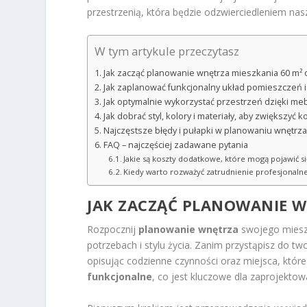
przestrzenią, która będzie odzwierciedleniem na
W tym artykule przeczytasz
Jak zacząć planowanie wnętrza mieszkania 60 m² 
Jak zaplanować funkcjonalny układ pomieszczeń i 
Jak optymalnie wykorzystać przestrzeń dzięki m
Jak dobrać styl, kolory i materiały, aby zwiększyć 
Najczęstsze błędy i pułapki w planowaniu wnętrz
FAQ – najczęściej zadawane pytania
Jakie są koszty dodatkowe, które mogą pojawić s
Kiedy warto rozważyć zatrudnienie profesjonalne
JAK ZACZĄĆ PLANOWANIE W
Rozpocznij
planowanie wnętrza
swojego mieszk
potrzebach i stylu życia. Zanim przystąpisz do t
opisując codzienne czynności oraz miejsca, któr
funkcjonalne
, co jest kluczowe dla zaprojekt