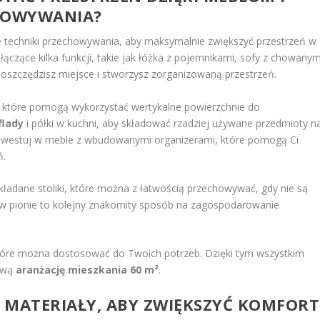
HOWYWANIA?
e techniki przechowywania, aby maksymalnie zwiększyć przestrzeń w
czące kilka funkcji, takie jak łóżka z pojemnikami, sofy z chowanym
oszczędzisz miejsce i stworzysz zorganizowaną przestrzeń.
, które pomogą wykorzystać wertykalne powierzchnie do
flady
i półki w kuchni, aby składować rzadziej używane przedmioty n
nwestuj w meble z wbudowanymi organizerami, które pomogą Ci
ń.
składane stoliki, które można z łatwością przechowywać, gdy nie są
 w pionie to kolejny znakomity sposób na zagospodarowanie
które można dostosować do Twoich potrzeb. Dzięki tym wszystkim
tową
aranżację mieszkania 60 m²
.
I MATERIAŁY, ABY ZWIĘKSZYĆ KOMFORT