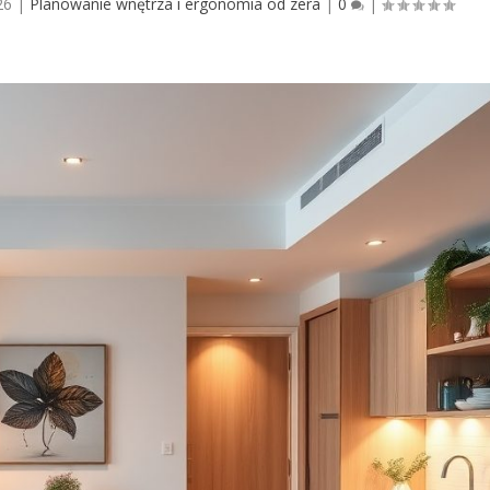
26
|
Planowanie wnętrza i ergonomia od zera
|
0
|