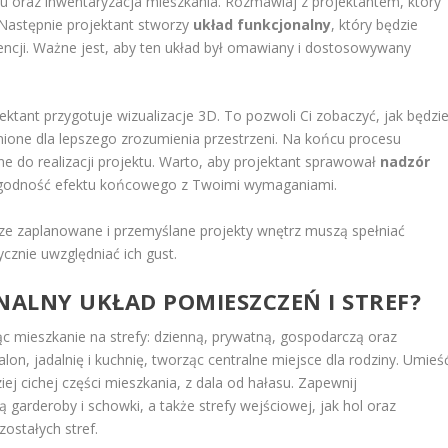
 oraz inwentaryzacja mieszkania. Rozmawiaj z projektantem, który
Następnie projektant stworzy
układ funkcjonalny
, który będzie
encji. Ważne jest, aby ten układ był omawiany i dostosowywany
ant przygotuje wizualizacje 3D. To pozwoli Ci zobaczyć, jak będzi
nione dla lepszego zrozumienia przestrzeni. Na końcu procesu
e do realizacji projektu. Warto, aby projektant sprawował
nadzór
zgodność efektu końcowego z Twoimi wymaganiami.
ze zaplanowane i przemyślane projekty wnętrz muszą spełniać
cznie uwzględniać ich gust.
ALNY UKŁAD POMIESZCZEŃ I STREF?
ąc mieszkanie na strefy: dzienną, prywatną, gospodarczą oraz
n, jadalnię i kuchnię, tworząc centralne miejsce dla rodziny. Umieś
iej cichej części mieszkania, z dala od hałasu. Zapewnij
 garderoby i schowki, a także strefy wejściowej, jak hol oraz
ostałych stref.