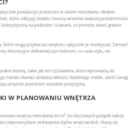
CI?
 optycznie powiększyć przestrzeń w swoim mieszkaniu. Idealnie
tele, które odbijają światło i tworzą wrażenie większej przestronności
ć kolorystyczną na podłodze i ścianach, co pomoże zatarć granice
 które mogą przytłaczać wnętrze i optycznie je zmniejszać. Zamiast
nty dekoracyjne delikatniejszym kolorem, co nada stylu, nie
turalne tkaniny, takie jak len czy bawełna, które wprowadzą do
nego metalu również dodadzą lekkości. Wybierając meble, zwróć uwag
ją utrzymać przestrzeń wizualnie przejrzystą.
APKI W PLANOWANIU WNĘTRZA
anowaniu wnętrza mieszkania 60 m². Do kluczowych pułapek należy
ez nieprzemyślane zestawienia stylów wnętrzarskich. Staraj się