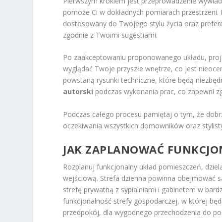
Pierwszym krokiem jest przeprowadzenie wywiadu
pomoże Ci w dokładnych pomiarach przestrzeni. 
dostosowany do Twojego stylu życia oraz prefer
zgodnie z Twoimi sugestiami.
Po zaakceptowaniu proponowanego układu, projekt
wyglądać Twoje przyszłe wnętrze, co jest nieoce
powstaną rysunki techniczne, które będą niezbędn
autorski
podczas wykonania prac, co zapewni 
Podczas całego procesu pamiętaj o tym, że dobr
oczekiwania wszystkich domowników oraz stylisty
JAK ZAPLANOWAĆ FUNKCJON
Rozplanuj funkcjonalny układ pomieszczeń, dziel
wejściową. Strefa dzienna powinna obejmować salo
strefę prywatną z sypialniami i gabinetem w bardz
funkcjonalność strefy gospodarczej, w której będą
przedpokój, dla wygodnego przechodzenia do poz