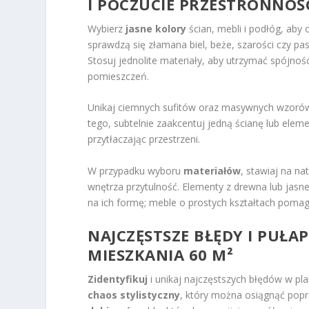
I POCZUCIE PRZESTRONNOŚ
Wybierz
jasne kolory
ścian, mebli i podłóg, aby
sprawdzą się złamana biel, beże, szarości czy pas
Stosuj jednolite materiały, aby utrzymać spójnoś
pomieszczeń.
Unikaj ciemnych sufitów oraz masywnych wzorów,
tego, subtelnie zaakcentuj jedną ścianę lub eleme
przytłaczając przestrzeni.
W przypadku wyboru
materiałów
, stawiaj na na
wnętrza przytulność. Elementy z drewna lub jas
na ich formę; meble o prostych kształtach pomaga
NAJCZĘSTSZE BŁĘDY I PUŁ
MIESZKANIA 60 M²
Zidentyfikuj
i unikaj najczęstszych błędów w pl
chaos stylistyczny
, który można osiągnąć poprz