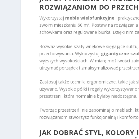
ROZWIĄZANIOM DO PRZEC
Wykorzystaj
meble wielofunkcyjne
i praktyczn
swoim mieszkaniu 60 m². Postaw na rozwiązania łą
schowkami oraz regulowane biurka. Dzięki nim za
Rozważ wysokie szafy wnękowe sięgające sufitu
przechowywania. Wykorzystuj
gigantyczne szu
wyższych wysokościach. W miarę możliwości zai
utrzymać porządek i zmaksymalizować przestrze
Zastosuj także techniki ergonomiczne, takie jak 
używane. Wysokie półki i regały wykorzystywane
przestrzeni, która normalnie byłaby niedostępna.
Tworząc przestrzeń, nie zapominaj o meblach, 
rozwiązaniom stworzysz funkcjonalną i komfor
JAK DOBRAĆ STYL, KOLORY 