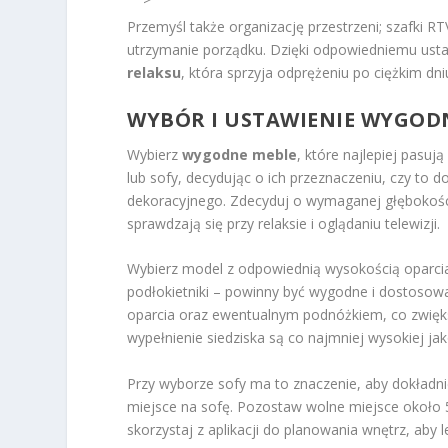
Przemyśl także organizację przestrzeni; szafki RT
utrzymanie porządku. Dzięki odpowiedniemu ust
relaksu
, która sprzyja odprężeniu po ciężkim dni
WYBÓR I USTAWIENIE WYGODN
Wybierz
wygodne meble
, które najlepiej pasuj
lub sofy, decydując o ich przeznaczeniu, czy to 
dekoracyjnego. Zdecyduj o wymaganej głębokości i
sprawdzają się przy relaksie i oglądaniu telewizji.
Wybierz model z odpowiednią wysokością oparcia
podłokietniki – powinny być wygodne i dostosowa
oparcia oraz ewentualnym podnóżkiem, co zwiększ
wypełnienie siedziska są co najmniej wysokiej ja
Przy wyborze sofy ma to znaczenie, aby dokładni
miejsce na sofę. Pozostaw wolne miejsce około 5
skorzystaj z aplikacji do planowania wnętrz, aby 