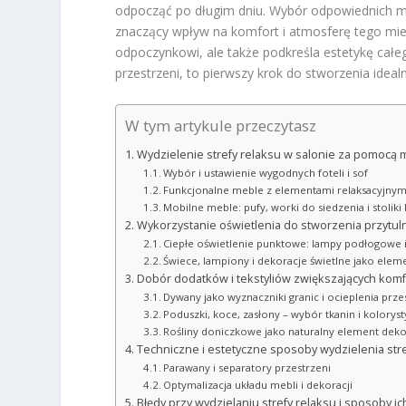
odpocząć po długim dniu. Wybór odpowiednich me
znaczący wpływ na komfort i atmosferę tego miej
odpoczynkowi, ale także podkreśla estetykę całe
przestrzeni, to pierwszy krok do stworzenia ideal
W tym artykule przeczytasz
Wydzielenie strefy relaksu w salonie za pomocą 
Wybór i ustawienie wygodnych foteli i sof
Funkcjonalne meble z elementami relaksacyjnym
Mobilne meble: pufy, worki do siedzenia i stolik
Wykorzystanie oświetlenia do stworzenia przytuln
Ciepłe oświetlenie punktowe: lampy podłogowe 
Świece, lampiony i dekoracje świetlne jako elem
Dobór dodatków i tekstyliów zwiększających komfo
Dywany jako wyznaczniki granic i ocieplenia prze
Poduszki, koce, zasłony – wybór tkanin i koloryst
Rośliny doniczkowe jako naturalny element deko
Techniczne i estetyczne sposoby wydzielenia stre
Parawany i separatory przestrzeni
Optymalizacja układu mebli i dekoracji
Błędy przy wydzielaniu strefy relaksu i sposoby ic