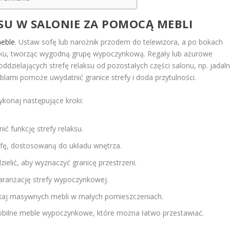
KSU W SALONIE ZA POMOCĄ MEBLI
meble
. Ustaw sofę lub narożnik przodem do telewizora, a po bokach
ku, tworząc wygodną grupę wypoczynkową. Regały lub ażurowe
dzielających strefę relaksu od pozostałych części salonu, np. jadaln
ami pomoże uwydatnić granice strefy i doda przytulności.
ykonaj następujące kroki:
ić funkcję strefy relaksu.
fę, dostosowaną do układu wnętrza.
ielić, aby wyznaczyć granicę przestrzeni.
ć aranżację strefy wypoczynkowej.
ikaj masywnych mebli w małych pomieszczeniach.
mobilne meble wypoczynkowe, które można łatwo przestawiać.