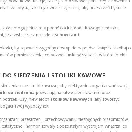
erują dodatkowe funkcje, takie jak możliwość spania czy schowek na
nych w dotyku, takich jak welur czy skóra, aby przestrzeń była nie
, które mogą pełnić rolę podnóżka lub dodatkowego siedziska.
i, jeśli wybierzesz modele z
schowkami
.
okości, by zapewnić wygodny dostęp do napojów i książek. Zadbaj o
iarów pomieszczenia, co pozwoli uniknąć sytuacji, w której meble
 DO SIEDZENIA I STOLIKI KAWOWE
do siedzenia oraz stoliki kawowe, aby efektywnie zorganizować swoją
rki do siedzenia
pozwalają na łatwe przestawianie oraz
 potrzeb. Użyj niewielkich
stolików kawowych
, aby stworzyć
wzbogaci Twój wypoczynek.
ganizacji przestrzeni i przechowywaniu niezbędnych przedmiotów.
ne estetyczne i harmonizowały z pozostałym wystrojem wnętrza, co