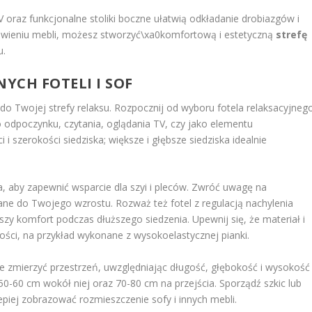
V oraz funkcjonalne stoliki boczne ułatwią odkładanie drobiazgów i
awieniu mebli, możesz stworzyć\xa0komfortową i estetyczną
strefę
u.
YCH FOTELI I SOF
ą do Twojej strefy relaksu. Rozpocznij od wyboru fotela relaksacyjneg
do odpoczynku, czytania, oglądania TV, czy jako elementu
 szerokości siedziska; większe i głębsze siedziska idealnie
, aby zapewnić wsparcie dla szyi i pleców. Zwróć uwagę na
ne do Twojego wzrostu. Rozważ też fotel z regulacją nachylenia
y komfort podczas dłuższego siedzenia. Upewnij się, że materiał i
kości, na przykład wykonane z wysokoelastycznej pianki.
e zmierzyć przestrzeń, uwzględniając długość, głębokość i wysokość
0-60 cm wokół niej oraz 70-80 cm na przejścia. Sporządź szkic lub
lepiej zobrazować rozmieszczenie sofy i innych mebli.