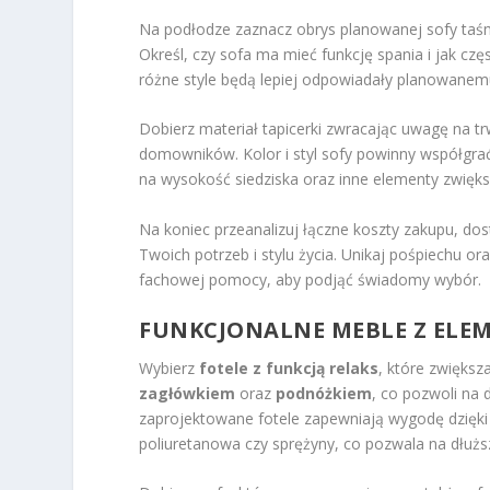
Na podłodze zaznacz obrys planowanej sofy taśm
Określ, czy sofa ma mieć funkcję spania i jak cz
różne style będą lepiej odpowiadały planowanem
Dobierz materiał tapicerki zwracając uwagę na tr
domowników. Kolor i styl sofy powinny współgra
na wysokość siedziska oraz inne elementy zwięks
Na koniec przeanalizuj łączne koszty zakupu, dos
Twoich potrzeb i stylu życia. Unikaj pośpiechu ora
fachowej pomocy, aby podjąć świadomy wybór.
FUNKCJONALNE MEBLE Z ELE
Wybierz
fotele z funkcją relaks
, które zwiększ
zagłówkiem
oraz
podnóżkiem
, co pozwoli na
zaprojektowane fotele zapewniają wygodę dzięki 
poliuretanowa czy sprężyny, co pozwala na dłuższ