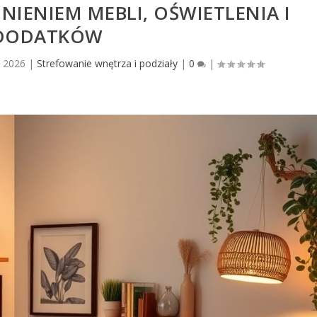
IENIEM MEBLI, OŚWIETLENIA I
DODATKÓW
5, 2026
|
Strefowanie wnętrza i podziały
|
0
|