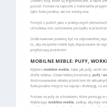
Dobierz sofy, które są ergonomiczne, a także of
pościel. Postaw na tapicerki z materiałów przyjem
tylko funkcjonalna, ale też estetyczna.
Pomyśl o pufach jako o praktycznych elementach
Umożliwią one zachowanie porządku w przestrzen
Stoliki kawowe powinny być na odpowiedniej wys
to, aby wszystkie meble były dopasowane do wym
przytłaczają przestrzeń.
MOBILNE MEBLE: PUFY, WORKI
Wybierz
mobilne meble
, takie jak pufy, worki 
strefę relaksu. Dzięki lekkiej konstrukcji,
pufy
i
wo
dostosowywanie układu przestrzeni do aktualnych
funkcjonalne miejsce na napoje i drobiazgi, co 
Postaw na pufy ze schowkiem, które pomogą w or
Wybierając
mobilne meble
, zadbaj, aby były o