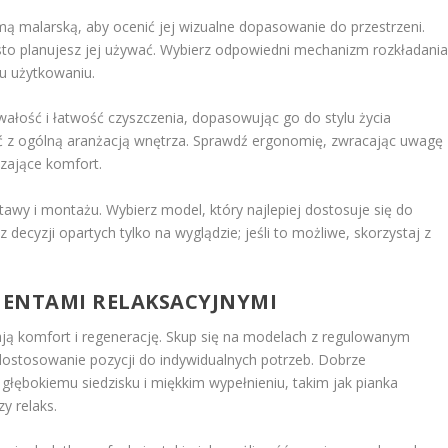
ą malarską, aby ocenić jej wizualne dopasowanie do przestrzeni.
ęsto planujesz jej używać. Wybierz odpowiedni mechanizm rozkładania
u użytkowaniu.
wałość i łatwość czyszczenia, dopasowując go do stylu życia
ć z ogólną aranżacją wnętrza. Sprawdź ergonomię, zwracając uwagę
zające komfort.
tawy i montażu. Wybierz model, który najlepiej dostosuje się do
z decyzji opartych tylko na wyglądzie; jeśli to możliwe, skorzystaj z
MENTAMI RELAKSACYJNYMI
ają komfort i regenerację. Skup się na modelach z regulowanym
 dostosowanie pozycji do indywidualnych potrzeb. Dobrze
głębokiemu siedzisku i miękkim wypełnieniu, takim jak pianka
y relaks.