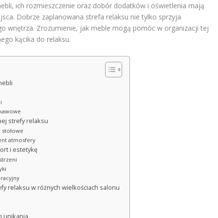
bli, ich rozmieszczenie oraz dobór dodatków i oświetlenia mają
sca. Dobrze zaplanowana strefa relaksu nie tylko sprzyja
go wnętrza. Zrozumienie, jak meble mogą pomóc w organizacji tej
nego kącika do relaksu.
mebli
i
i kawowe
ej strefy relaksu
i stołowe
ent atmosfery
rt i estetykę
strzeni
yki
racyjny
fy relaksu w różnych wielkościach salonu
h unikania