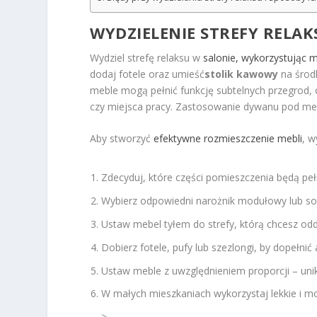
WYDZIELENIE STREFY RELA
Wydziel strefę relaksu w
salonie, wykorzystując 
dodaj fotele oraz umieść
stolik kawowy
na środ
meble mogą pełnić funkcję subtelnych przegrod, od
czy miejsca pracy. Zastosowanie dywanu pod mebl
Aby stworzyć
efektywne rozmieszczenie mebli
, w
Zdecyduj, które części pomieszczenia będą pełn
Wybierz odpowiedni narożnik modułowy lub so
Ustaw mebel tyłem do strefy, którą chcesz oddz
Dobierz fotele, pufy lub szezlongi, by dopełni
Ustaw meble z uwzględnieniem proporcji – un
W małych mieszkaniach wykorzystaj lekkie i 
>