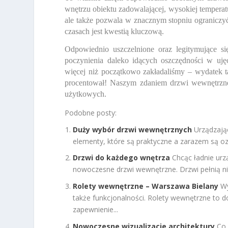
wnętrzu obiektu zadowalającej, wysokiej temperatu
ale także pozwala w znacznym stopniu ograniczy
czasach jest kwestią kluczową.
Odpowiednio uszczelnione oraz legitymujące si
poczynienia daleko idących oszczędności w uj
więcej niż początkowo zakładaliśmy – wydatek ta
procentował! Naszym zdaniem drzwi wewnętrzne
użytkowych.
Podobne posty:
Duży wybór drzwi wewnętrznych
Urządzają
elementy, które są praktyczne a zarazem są o
Drzwi do każdego wnętrza
Chcąc ładnie urz
nowoczesne drzwi wewnętrzne. Drzwi pełnią nie
Rolety wewnętrzne – Warszawa Bielany
Wy
także funkcjonalności. Rolety wewnętrzne to d
zapewnienie...
Nowoczesne wizualizacje architektury
Co 