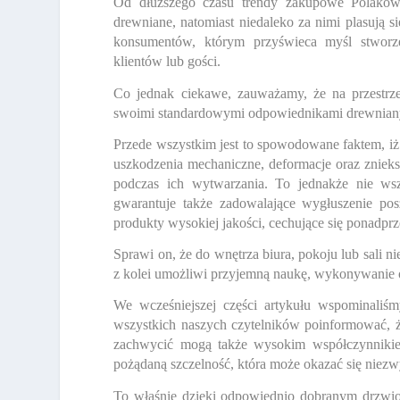
Od dłuższego czasu trendy zakupowe Polaków k
drewniane, natomiast niedaleko za nimi plasują s
konsumentów, którym przyświeca myśl stworz
klientów lub gości.
Co jednak ciekawe, zauważamy, że na przestrze
swoimi standardowymi odpowiednikami drewnianym
Przede wszystkim jest to spowodowane faktem, iż
uszkodzenia mechaniczne, deformacje oraz znieksz
podczas ich wytwarzania. To jednakże nie wsz
gwarantuje także zadowalające wygłuszenie posz
produkty wysokiej jakości, cechujące się ponadprz
Sprawi on, że do wnętrza biura, pokoju lub sali n
z kolei umożliwi przyjemną naukę, wykonywanie
We wcześniejszej części artykułu wspominaliśm
wszystkich naszych czytelników poinformować, 
zachwycić mogą także wysokim współczynnikiem
pożądaną szczelność, która może okazać się niezw
To właśnie dzięki odpowiednio dobranym drzwio