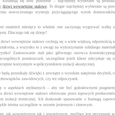
ształtują się dość podobnie – najchętniej wybierane są produkt
ię
drzwi wewnętrzne stalowe
. Te drugie najchętniej wybierane są prze
enia nowoczesnego wystroju przyciągającego wzrok domowników
ni ostatnich miesięcy to właśnie one zaczynają wygrywać walkę z
i. Dlaczego tak się dzieje?
 drzwi wewnętrzne stalowe cechują się o wiele większą odpornością n
tałcenia, a wszystko to z uwagi na wykorzystanie solidnego materiał
ystko! Zastosowanie stali jako głównego surowca konstrukcyjneg
czególnych pomieszczeń, szczególnie jeżeli klient zdecyduje się n
eciętnie korzystnym współczynnikiem izolacji akustycznej.
ie będą przenikały dźwięki z zewnątrz o wysokim natężeniu decybeli, c
 obowiązków zawodowych, czy też odpoczynek.
y o aspektach utylitarnych –
aby nie być gołosłownymi pragniem
że drzwi wewnętrzne stalowe oferowane przez topowych producentó
 izolacji termicznej. Ich doskonałe spasowanie z framugą zapewn
ykle istotna szczególnie w sezonie jesiennym i zimowym.
m, tak wewnętrznym jak i zewnętrznym, możliwe jest utrzymanie w