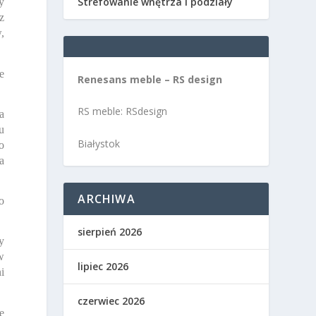
Strefowanie wnętrza i podziały
y
z
,
e
Renesans meble – RS design
RS meble: RSdesign
a
u
Białystok
o
a
ARCHIWA
o
sierpień 2026
y
w
lipiec 2026
i
czerwiec 2026
e