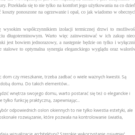
ry. Przekłada się to nie tylko na komfort jego użytkowania na co dzień
ć koszty ponoszone na ogrzewanie i opał, co jak wiadomo w obecnyc
ę wysokim współczynnikiem izolacji termicznej drzwi to możliwoś
ęciu długoterminowym. Warto więc zainwestować w ich zakup niec
ki jest bowiem jednorazowy, a następnie będzie on tylko i wyłączni
 stalowe to optymalna synergia eleganckiego wyglądu oraz waloró
c dom czy mieszkanie, trzeba zadbać o wiele ważnych kwestii. Są
zdobą domu. Do takich elementów...
ądzić wnętrza swojego domu, warto postarać się też o eleganckie i
 tylko funkcję praktyczną, zapewniając...
bór odpowiednich osłon okiennych to nie tylko kwestia estetyki, ale
oskonałe rozwiązanie, które pozwala na kontrolowanie światła,
dają wizualizacje architektury? Szerokie wykorzystanie osiągnięć