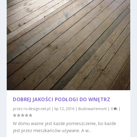
DOBREJ JAKOŚCI PODŁOGI DO WNĘTRZ
przez
rs-design.net.pl
|
lip 12, 2016
|
Budowa/remont
|
0
|
W domu ważne jest każde pomieszczenie, bo każde
jest przez mieszkańców używane. A w...