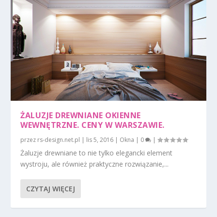
ŻALUZJE DREWNIANE OKIENNE
WEWNĘTRZNE. CENY W WARSZAWIE.
przez
rs-design.net.pl
|
lis 5, 2016
|
Okna
|
0
|
Żaluzje drewniane to nie tylko elegancki element
wystroju, ale również praktyczne rozwiązanie,...
CZYTAJ WIĘCEJ