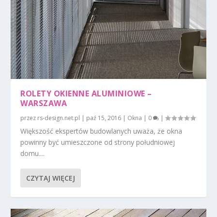
ROLETY OKIENNE ALUMINIOWE –
WARSZAWA
przez
rs-design.net.pl
|
paź 15, 2016
|
Okna
|
0
|
Większość ekspertów budowlanych uważa, że okna
powinny być umieszczone od strony południowej
domu....
CZYTAJ WIĘCEJ