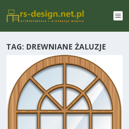
TAG:
DREWNIANE ŻALUZJE