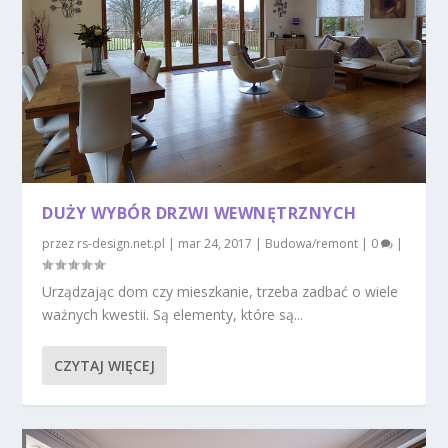
DUŻY WYBÓR DRZWI WEWNĘTRZNYCH
przez
rs-design.net.pl
|
mar 24, 2017
|
Budowa/remont
|
0
|
Urządzając dom czy mieszkanie, trzeba zadbać o wiele
ważnych kwestii. Są elementy, które są...
CZYTAJ WIĘCEJ