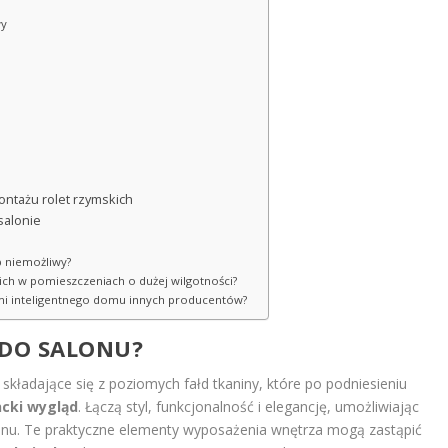
wy
ontażu rolet rzymskich
salonie
b niemożliwy?
kich w pomieszczeniach o dużej wilgotności?
ami inteligentnego domu innych producentów?
 DO SALONU?
składające się z poziomych fałd tkaniny, które po podniesieniu
cki wygląd
. Łączą styl, funkcjonalność i elegancję, umożliwiając
lonu. Te praktyczne elementy wyposażenia wnętrza mogą zastąpić