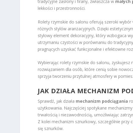
tradycyjne zasłony i firany, zwłaszcza w
małych 
lekkości i przestronności.
Rolety rzymskie do salonu oferują szeroki wybór
różnych stylów aranżacyjnych. Dzięki estetyczny
stylowy element dekoracyjny, który wzbogaca wy
utrzymaniu czystości w porównaniu do tradycyjn
pragnących uzyskać funkcjonalne i efektowne ro
Wybierając rolety rzymskie do salonu, zyskujesz 
rozwiązaniem dla osób, które cenią sobie nowoc
sprzyja tworzeniu przytulnej atmosfery w pomies
JAK DZIAŁA MECHANIZM PO
Sprawdź, jak działa
mechanizm podciągania
ro
użytkowania. Najczęściej spotykane mechanizmy 
trwałością i niezawodnością, umożliwiając zatrz
Z kolei mechanizm sznurkowy, szczególnie przy c
się sznurków.