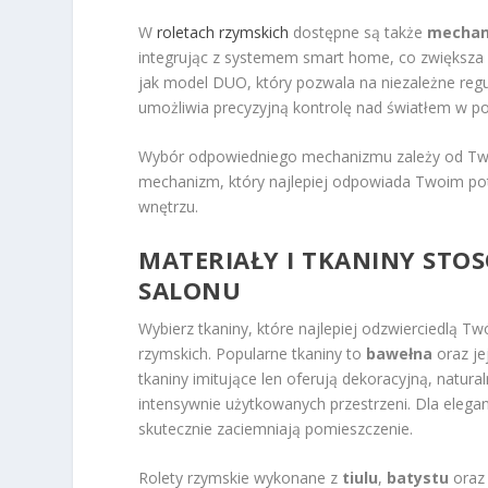
W
roletach rzymskich
dostępne są także
mechan
integrując z systemem smart home, co zwiększa
jak model DUO, który pozwala na niezależne regu
umożliwia precyzyjną kontrolę nad światłem w p
Wybór odpowiedniego mechanizmu zależy od Twoich
mechanizm, który najlepiej odpowiada Twoim po
wnętrzu.
MATERIAŁY I TKANINY STO
SALONU
Wybierz tkaniny, które najlepiej odzwierciedlą Tw
rzymskich. Popularne tkaniny to
bawełna
oraz je
tkaniny imitujące len oferują dekoracyjną, natural
intensywnie użytkowanych przestrzeni. Dla eleg
skutecznie zaciemniają pomieszczenie.
Rolety rzymskie wykonane z
tiulu
,
batystu
oraz 