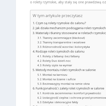
o rolety rzymskie, aby stały się one prawdziwą 
W tym artykule przeczytasz
Czym są rolety rzymskie do salonu?
Jak działa mechanizm podciągania rolet rzymskich
Materiały i tkaniny stosowane w roletach rzymski
Tkaniny zaciemniające (blackout)
Tkaniny transparentne i woalowe
Różnorodność wzorów i kolorystyka
Rodzaje rolet rzymskich do salonu
Rolety z falbaną i bez falbany
Rolety Duo dzień-noc
Rolety szyte na wymiar
Metody montażu rolet rzymskich w salonie
Montaż na karniszu
Montaż na ścianie i suficie
Bezinwazyjny montaż na ramie okna
Funkcjonalność i zalety rolet rzymskich w salonie
Kontrola zaciemnienia i komfort prywatności
Izolacyjność cieplna i ochrona przed promieni
Estetyka i dekoracyjne fałdy