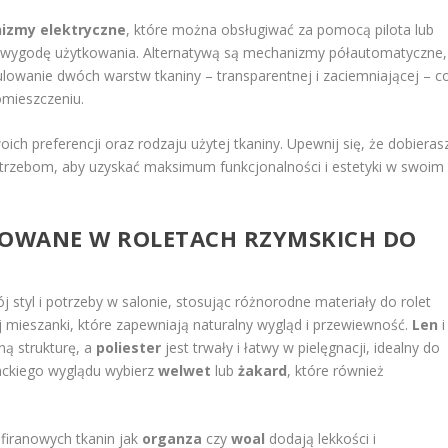
izmy elektryczne
, które można obsługiwać za pomocą pilota lub
 wygodę użytkowania. Alternatywą są mechanizmy półautomatyczne,
lowanie dwóch warstw tkaniny – transparentnej i zaciemniającej – c
omieszczeniu.
 preferencji oraz rodzaju użytej tkaniny. Upewnij się, że dobieras
trzebom, aby uzyskać maksimum funkcjonalności i estetyki w swoim
SOWANE W ROLETACH RZYMSKICH DO
ój styl i potrzeby w salonie, stosując różnorodne materiały do rolet
j mieszanki, które zapewniają naturalny wygląd i przewiewność.
Len
i
ną strukturę, a
poliester
jest trwały i łatwy w pielęgnacji, idealny do
anckiego wyglądu wybierz
welwet
lub
żakard
, które również
firanowych tkanin jak
organza
czy
woal
dodają lekkości i