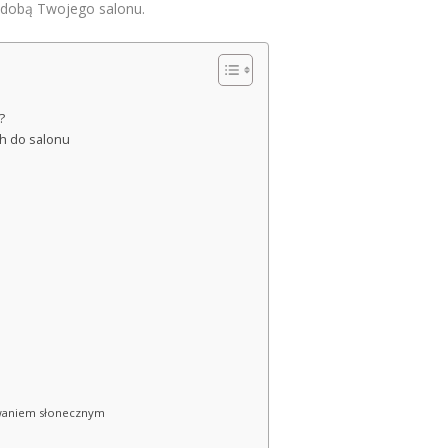
ozdobą Twojego salonu.
?
ch do salonu
owaniem słonecznym