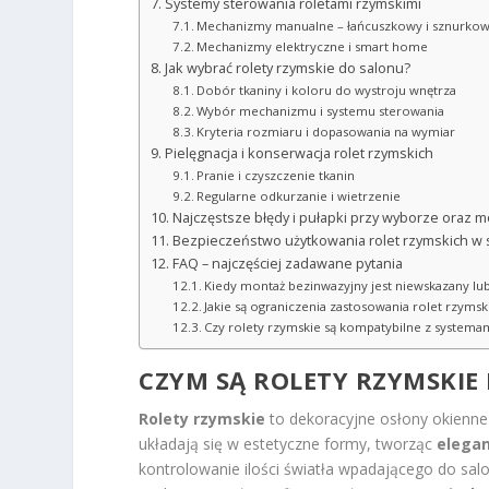
Systemy sterowania roletami rzymskimi
Mechanizmy manualne – łańcuszkowy i sznurko
Mechanizmy elektryczne i smart home
Jak wybrać rolety rzymskie do salonu?
Dobór tkaniny i koloru do wystroju wnętrza
Wybór mechanizmu i systemu sterowania
Kryteria rozmiaru i dopasowania na wymiar
Pielęgnacja i konserwacja rolet rzymskich
Pranie i czyszczenie tkanin
Regularne odkurzanie i wietrzenie
Najczęstsze błędy i pułapki przy wyborze oraz m
Bezpieczeństwo użytkowania rolet rzymskich w 
FAQ – najczęściej zadawane pytania
Kiedy montaż bezinwazyjny jest niewskazany lu
Jakie są ograniczenia zastosowania rolet rzyms
Czy rolety rzymskie są kompatybilne z system
CZYM SĄ ROLETY RZYMSKIE
Rolety rzymskie
to dekoracyjne osłony okienne 
układają się w estetyczne formy, tworząc
elegan
kontrolowanie ilości światła wpadającego do sa