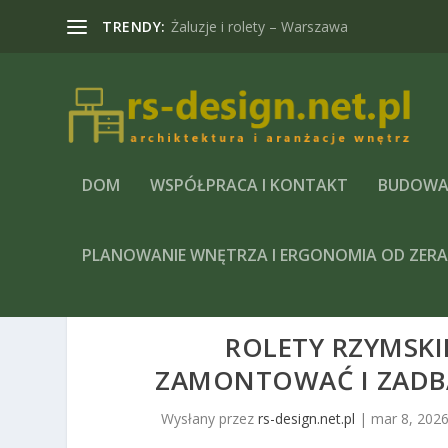
TRENDY:
Żaluzje i rolety – Warszawa
DOM
WSPÓŁPRACA I KONTAKT
BUDOWA
PLANOWANIE WNĘTRZA I ERGONOMIA OD ZER
ROLETY RZYMSKI
ZAMONTOWAĆ I ZADBA
Wysłany przez
rs-design.net.pl
|
mar 8, 202