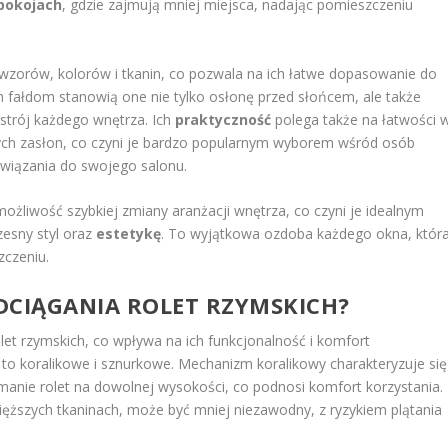
pokojach
, gdzie zajmują mniej miejsca, nadając pomieszczeniu
 wzorów, kolorów i tkanin, co pozwala na ich łatwe dopasowanie do
m fałdom stanowią one nie tylko osłonę przed słońcem, ale także
strój każdego wnętrza. Ich
praktyczność
polega także na łatwości 
ych zasłon, co czyni je bardzo popularnym wyborem wśród osób
związania do swojego salonu.
możliwość szybkiej zmiany aranżacji wnętrza, co czyni je idealnym
zesny styl oraz
estetykę
. To wyjątkowa ozdoba każdego okna, któr
zczeniu.
DCIĄGANIA ROLET RZYMSKICH?
let rzymskich, co wpływa na ich funkcjonalność i komfort
to koralikowe i sznurkowe. Mechanizm koralikowy charakteryzuje się
ymanie rolet na dowolnej wysokości, co podnosi komfort korzystania.
ięższych tkaninach, może być mniej niezawodny, z ryzykiem plątania