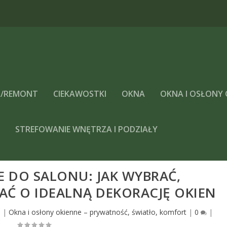
/REMONT
CIEKAWOSTKI
OKNA
OKNA I OSŁONY
A
STREFOWANIE WNĘTRZA I PODZIAŁY
E DO SALONU: JAK WYBRAĆ,
Ć O IDEALNĄ DEKORACJĘ OKIEN
6
|
Okna i osłony okienne – prywatność, światło, komfort
|
0
|