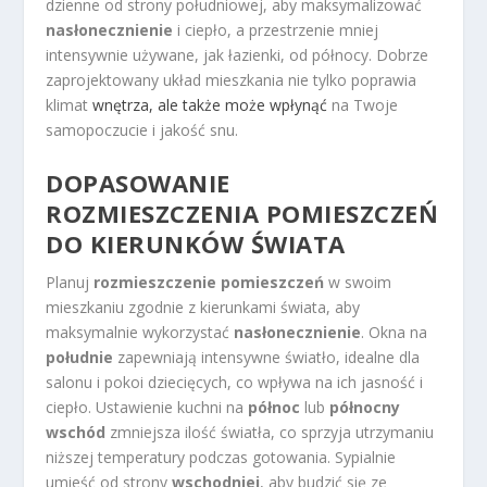
dzienne od strony południowej, aby maksymalizować
nasłonecznienie
i ciepło, a przestrzenie mniej
intensywnie używane, jak łazienki, od północy. Dobrze
zaprojektowany układ mieszkania nie tylko poprawia
klimat
wnętrza, ale także może wpłynąć
na Twoje
samopoczucie i jakość snu.
DOPASOWANIE
ROZMIESZCZENIA POMIESZCZEŃ
DO KIERUNKÓW ŚWIATA
Planuj
rozmieszczenie pomieszczeń
w swoim
mieszkaniu zgodnie z kierunkami świata, aby
maksymalnie wykorzystać
nasłonecznienie
. Okna na
południe
zapewniają intensywne światło, idealne dla
salonu i pokoi dziecięcych, co wpływa na ich jasność i
ciepło. Ustawienie kuchni na
północ
lub
północny
wschód
zmniejsza ilość światła, co sprzyja utrzymaniu
niższej temperatury podczas gotowania. Sypialnie
umieść od strony
wschodniej
, aby budzić się ze