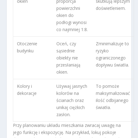
okien
proporcja
skutkują lepszym
powierzchni
doświetleniem.
okien do
podłogi wynosi
co najmniej 1:8.
Otoczenie
Oceń, czy
Zminimalizuje to
budynku
sąsiednie
ryzyko
obiekty nie
ograniczonego
przesłaniają
dopływu światła.
okien.
Kolory i
Używaj jasnych
To pomoże
dekoracje
kolorów na
maksymalizować
ścianach oraz
ilość odbijanego
unikaj ciężkich
światła.
zasłon.
Przy planowaniu układu mieszkania zwracaj uwagę na
jego funkcję i ekspozycję. Na przykład, lokuj pokoje