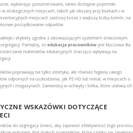
urze, wybierając ponumerowane, łatwo dostępne pojemniki
 w strategicznych miejscach, takich jak obszary przy biurkach i w
rezentacyjnych miejscach zastosuj kosze z większą liczbą komór, na
pleksowe porządkowanie odpadów.
 naklejki i etykiety zgodne z obowiązującym systemem śmieciowym.
segregacji. Pamiętaj, że
edukacja pracowników
jest kluczowa dla
 dostarczanie materiałów edukacyjnych znacząco wpływają na
gacji.
ów poprawiają nie tylko estetykę, ale również higienę całego
łów odpornych na uszkodzenia, jak PE-HD lub metal, w miejscach o
yjnych i magazynach. Zainwestuj w uchwyty i kółka, które ułatwią ich
KTYCZNE WSKAZÓWKI DOTYCZĄCE
ECI
ników do segregacji śmieci, aby zapewnić efektywność tego procesu
tkuje wyborem zbyt małych pojemników, które szybko się zapełniają