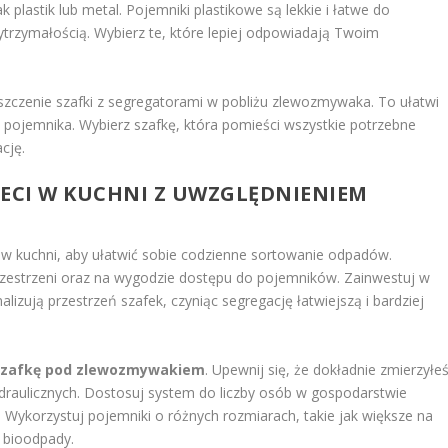
 plastik lub metal. Pojemniki plastikowe są lekkie i łatwe do
ytrzymałością. Wybierz te, które lepiej odpowiadają Twoim
szczenie szafki z segregatorami w pobliżu zlewozmywaka. To ułatwi
ojemnika. Wybierz szafkę, która pomieści wszystkie potrzebne
cję.
IECI W KUCHNI Z UWZGLĘDNIENIEM
 w kuchni, aby ułatwić sobie codzienne sortowanie odpadów.
przestrzeni oraz na wygodzie dostępu do pojemników. Zainwestuj w
lizują przestrzeń szafek, czyniąc segregację łatwiejszą i bardziej
szafkę pod zlewozmywakiem
. Upewnij się, że dokładnie zmierzyłe
ydraulicznych. Dostosuj system do liczby osób w gospodarstwie
Wykorzystuj pojemniki o różnych rozmiarach, takie jak większe na
b bioodpady.