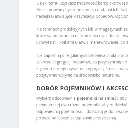
Dzięki temu uzyskasz możliwość kompleksowej seg
Kosze powinny być modularne, co ułatwi ich dos
naklejki ułatwiające klasyfikację odpadów. Opcjo
Na terenach produkcyjnych lub w magazynach za
które są odporne na uszkodzenia oraz dostoso
uchwytami i kółkami ułatwią manewrowanie, co 
Nie zapomnij o regularnych szkoleniach dla pra
zakresie segregacji odpadów, co przyczyni się d
ergonomicznego systemu segregacji śmieci popra
pozytywnie wpłynie na środowisko naturalne.
DOBÓR POJEMNIKÓW I AKCES
Wybierz odpowiednie
pojemniki na śmieci
, aby
przynajmniej dwa różne pojemniki, aby oddzielać
odpowiednią pojemność – dostosuj je do ilości
pozwoli na lepsze zarządzanie przestrzenią.