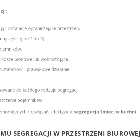
cji:
ąc instalacje ograniczające przestrzeń.
najczęściej od 2 do 5).
ojemników.
kosze pionowe lub wolnostojące.
 stabilność i prawidłowe działanie.
sowane do każdego rodzaju segregacji.
yszczenia pojemników.
ergonomicznych rozwiązań, efektywna
segregacja śmieci w kuchni
EMU SEGREGACJI W PRZESTRZENI BIUROWE