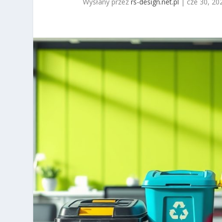
Wysłany przez
rs-design.net.pl
|
cze 30, 20