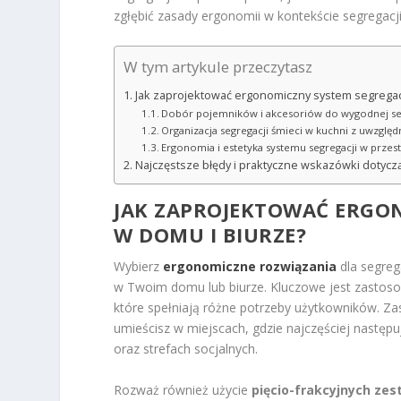
zgłębić zasady ergonomii w kontekście segregacj
W tym artykule przeczytasz
Jak zaprojektować ergonomiczny system segregacj
Dobór pojemników i akcesoriów do wygodnej se
Organizacja segregacji śmieci w kuchni z uwzgl
Ergonomia i estetyka systemu segregacji w przes
Najczęstsze błędy i praktyczne wskazówki dotyczą
JAK ZAPROJEKTOWAĆ ERGON
W DOMU I BIURZE?
Wybierz
ergonomiczne rozwiązania
dla segreg
w Twoim domu lub biurze. Kluczowe jest zasto
które spełniają różne potrzeby użytkowników. Z
umieścisz w miejscach, gdzie najczęściej następ
oraz strefach socjalnych.
Rozważ również użycie
pięcio-frakcyjnych ze