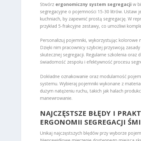
Stwórz
ergonomiczny system segregacji
w bi
segregacyjne o pojemności 15-30 litrów. Ustaw je
kuchniach, by zapewnić prostą segregację. W rep
przykład 5-frakcyjne zestawy, co umożliwi kom
Personalizuj pojemniki, wykorzystując kolorowe
Dzięki nim pracownicy szybciej przyswoją zasady 
skutecznej segregacji. Regularne szkolenia oraz
świadomość zespołu i efektywność procesu segre
Dokładne oznakowanie oraz modularność pojemnik
systemu. Wybieraj pojemniki wykonane z materia
dużym natężeniu ruchu, takich jak halach produkc
manewrowanie.
NAJCZĘSTSZE BŁĘDY I PRA
ERGONOMII SEGREGACJI ŚMI
Unikaj najczęstszych błędów przy wyborze pojem
Nieprawidłowe mierzenie dostępnego miejsca sku