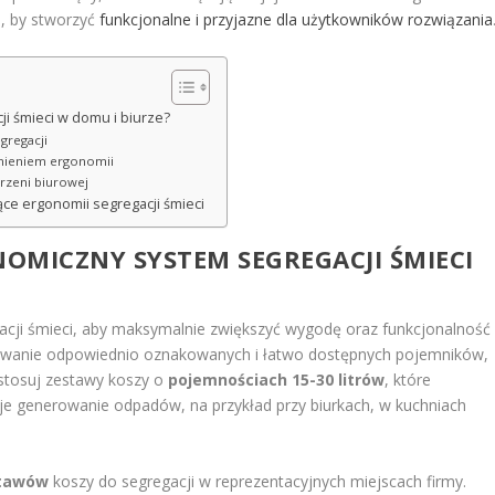
i, by stworzyć
funkcjonalne i przyjazne dla użytkowników rozwiązania
i śmieci w domu i biurze?
gregacji
ędnieniem ergonomii
trzeni biurowej
ce ergonomii segregacji śmieci
OMICZNY SYSTEM SEGREGACJI ŚMIECI
acji śmieci, aby maksymalnie zwiększyć wygodę oraz funkcjonalność
sowanie odpowiednio oznakowanych i łatwo dostępnych pojemników,
astosuj zestawy koszy o
pojemnościach 15-30 litrów
, które
uje generowanie odpadów, na przykład przy biurkach, w kuchniach
stawów
koszy do segregacji w reprezentacyjnych miejscach firmy.