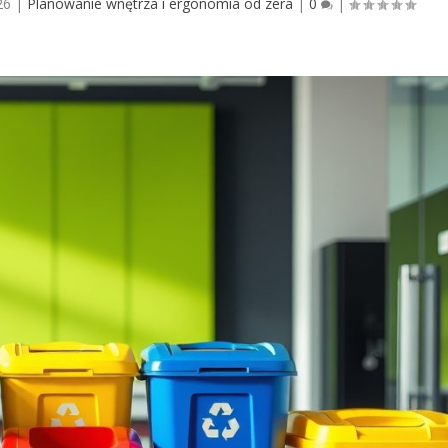
26
|
Planowanie wnętrza i ergonomia od zera
|
0
|