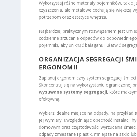
Wykorzystaj różne materiały pojemników, takie jak
czyszczenia, ale metalowe cechują się większą w
potrzebom oraz estetyce wnętrza.
Najbardziej praktycznym rozwiązaniem jest umie
codzienne zrzucanie odpadów do odpowiedniego p
pojemniki, aby uniknąć bałaganu i ułatwić segrega
ORGANIZACJA SEGREGACJI ŚM
ERGONOMII
Zaplanuj ergonomiczny system segregacji śmieci
Skoncentruj się na wykorzystaniu ograniczonej 
wysuwane systemy segregacji
, które maksyma
efektywną.
Wybierz idealne miejsce na odpady, na przykład
jej wymiary, uwzględniając obecność instalacji h
domowym oraz częstotliwości wyrzucania śmieci. 
odpady zmieszane i plastik, mniejsze na szkło lu