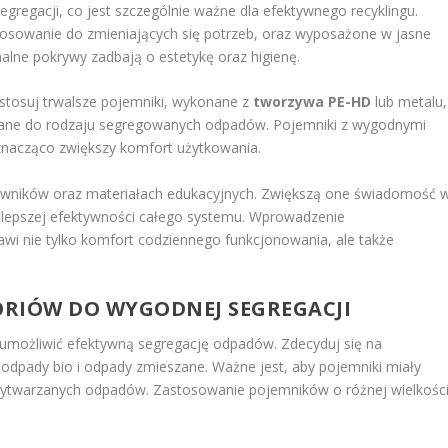
regacji, co jest szczególnie ważne dla efektywnego recyklingu.
tosowanie do zmieniających się potrzeb, oraz wyposażone w jasne
nalne pokrywy zadbają o estetykę oraz higienę.
stosuj trwalsze pojemniki, wykonane z
tworzywa PE-HD
lub metalu,
wane do rodzaju segregowanych odpadów. Pojemniki z wygodnymi
znacząco zwiększy komfort użytkowania.
cowników oraz materiałach edukacyjnych. Zwiększą one świadomość 
o lepszej efektywności całego systemu. Wprowadzenie
wi nie tylko komfort codziennego funkcjonowania, ale także
ORIÓW DO WYGODNEJ SEGREGACJI
 umożliwić efektywną segregację odpadów. Zdecyduj się na
 odpady bio i odpady zmieszane. Ważne jest, aby pojemniki miały
 wytwarzanych odpadów. Zastosowanie pojemników o różnej wielkośc