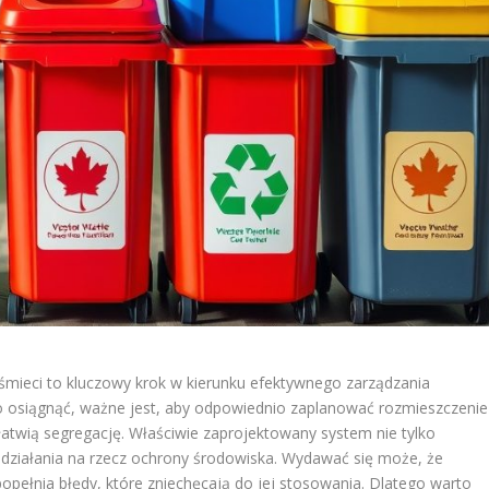
mieci to kluczowy krok w kierunku efektywnego zarządzania
o osiągnąć, ważne jest, aby odpowiednio zaplanować rozmieszczenie
łatwią segregację. Właściwie zaprojektowany system nie tylko
 działania na rzecz ochrony środowiska. Wydawać się może, że
opełnia błędy, które zniechęcają do jej stosowania. Dlatego warto