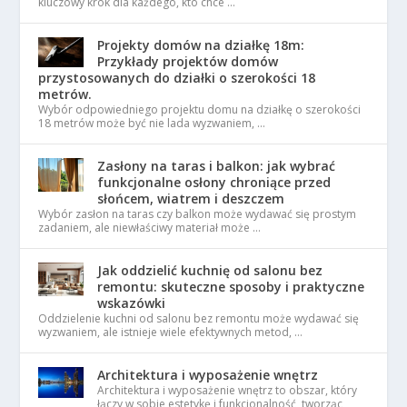
kluczowy krok dla każdego, kto chce …
Projekty domów na działkę 18m:
Przykłady projektów domów
przystosowanych do działki o szerokości 18
metrów.
Wybór odpowiedniego projektu domu na działkę o szerokości
18 metrów może być nie lada wyzwaniem, …
Zasłony na taras i balkon: jak wybrać
funkcjonalne osłony chroniące przed
słońcem, wiatrem i deszczem
Wybór zasłon na taras czy balkon może wydawać się prostym
zadaniem, ale niewłaściwy materiał może …
Jak oddzielić kuchnię od salonu bez
remontu: skuteczne sposoby i praktyczne
wskazówki
Oddzielenie kuchni od salonu bez remontu może wydawać się
wyzwaniem, ale istnieje wiele efektywnych metod, …
Architektura i wyposażenie wnętrz
Architektura i wyposażenie wnętrz to obszar, który
łączy w sobie estetykę i funkcjonalność, tworząc